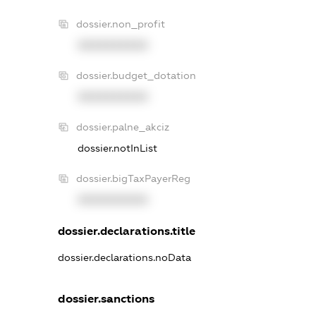
dossier.non_profit
XXXXXXXXXX
dossier.budget_dotation
XXXXXXXXXX
dossier.palne_akciz
dossier.notInList
dossier.bigTaxPayerReg
XXXXXXXXXX
dossier.declarations.title
dossier.declarations.noData
dossier.sanctions