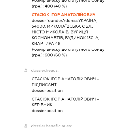
Розмір внеску до статутного фонду
(грн.):
400
(40 %)
СТАСЮК ІГОР АНАТОЛІЙОВИЧ
dossier.founderAddress
УКРАЇНА,
54000, МИКОЛАЇВСЬКА ОБЛ.,
МІСТО МИКОЛАЇВ, ВУЛИЦЯ
КОСМОНАВТІВ, БУДИНОК 130-А,
КВАРТИРА 48
Розмір внеску до статутного фонду
(грн.):
600
(60 %)
dossier.heads:
СТАСЮК ІГОР АНАТОЛІЙОВИЧ
-
ПІДПИСАНТ
dossier.position -
СТАСЮК ІГОР АНАТОЛІЙОВИЧ
-
КЕРІВНИК
dossier.position -
dossier.beneficiaries: