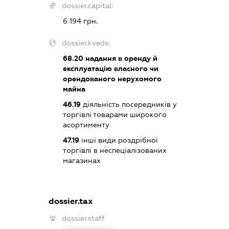
dossier.capital:
6 194 грн.
dossier.kveds:
68.20
надання в оренду й
експлуатацію власного чи
орендованого нерухомого
майна
46.19
діяльність посередників у
торгівлі товарами широкого
асортименту
47.19
інші види роздрібної
торгівлі в неспеціалізованих
магазинах
dossier.tax
dossier.staff