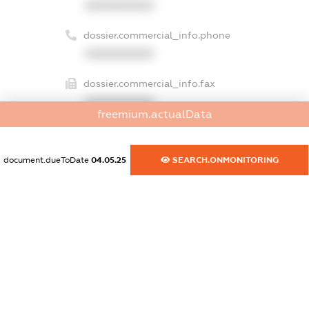
XXXXXXXXXX
dossier.commercial_info.phone
XXXXXXXXXX
dossier.commercial_info.fax
XXXXXXXXXX
freemium.actualData
dossier.commercial_info.email
XXXXXXXXXX
document.dueToDate
04.05.25
SEARCH.ONMONITORING
dossier.commercial_info.website
XXXXXXXXXX
dossier.commercial_info.activity
XXXXXXXXXX
freemium.exampleText_1