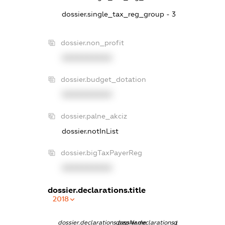
dossier.single_tax_reg_group - 3
dossier.non_profit
XXXXXXXXXX
dossier.budget_dotation
XXXXXXXXXX
dossier.palne_akciz
dossier.notInList
dossier.bigTaxPayerReg
XXXXXXXXXX
dossier.declarations.title
2018
dossier.declarations.pepName
dossier.declarations.personName
dossier.declarati