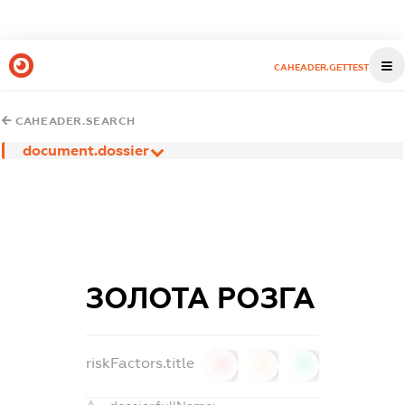
CAHEADER.GETTEST
CAHEADER.SEARCH
document.dossier
ЗОЛОТА РОЗГА
riskFactors.title
0
0
0