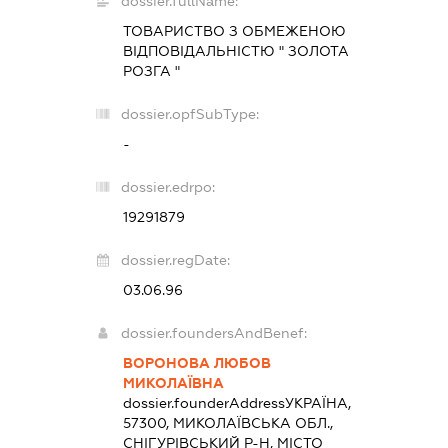
dossier.fullName:
ТОВАРИСТВО З ОБМЕЖЕНОЮ
ВІДПОВІДАЛЬНІСТЮ " ЗОЛОТА
РОЗГА "
dossier.opfSubType:
-
dossier.edrpo:
19291879
dossier.regDate:
03.06.96
dossier.foundersAndBenef:
ВОРОНОВА ЛЮБОВ
МИКОЛАЇВНА
dossier.founderAddress
УКРАЇНА,
57300, МИКОЛАЇВСЬКА ОБЛ.,
СНІГУРІВСЬКИЙ Р-Н, МІСТО