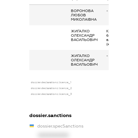
ВОРОНОВА
-
ЛЮБОВ
МИКОЛАІВНА
ЖИГАЛКО
Кінцевий
ОЛЕКСАНДР
бенефіціарний
ВАСИЛЬОВИЧ
власник
(контролер)
ЖИГАЛКО
-
ОЛЕКСАНДР
ВАСИЛЬОВИЧ
dossier.declarations.license_1
dossier.declarations.license_2
dossier.declarations.license_3
dossier.sanctions
dossier.specSanctions
XXXXXXXXXX