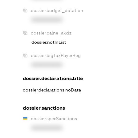
dossier.budget_dotation
XXXXXXXXXX
dossier.palne_akciz
dossier.notInList
dossier.bigTaxPayerReg
XXXXXXXXXX
dossier.declarations.title
dossier.declarations.noData
dossier.sanctions
dossier.specSanctions
XXXXXXXXXX