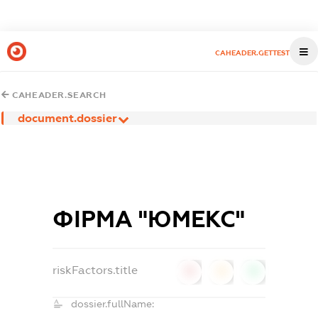
CAHEADER.GETTEST
CAHEADER.SEARCH
document.dossier
ФІРМА "ЮМЕКС"
riskFactors.title
0
0
0
dossier.fullName: