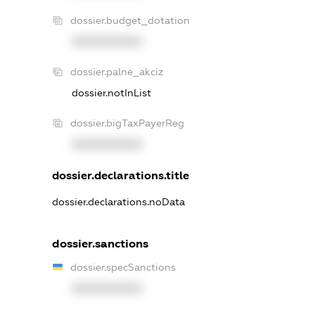
dossier.budget_dotation
XXXXXXXXXX
dossier.palne_akciz
dossier.notInList
dossier.bigTaxPayerReg
XXXXXXXXXX
dossier.declarations.title
dossier.declarations.noData
dossier.sanctions
dossier.specSanctions
XXXXXXXXXX