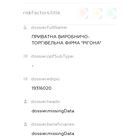
riskFactors.title
0
0
0
dossier.fullName:
ПРИВАТНА ВИРОБНИЧО-
ТОРГІВЕЛЬНА ФІРМА "РІГОНА"
dossier.opfSubType:
-
dossier.edrpo:
19316020
dossier.heads:
dossier.missingData
dossier.beneficiaries:
dossier.missingData