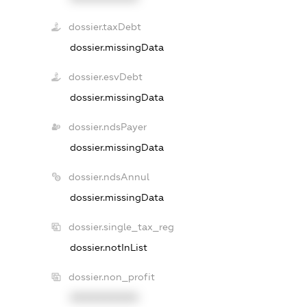
dossier.taxDebt
dossier.missingData
dossier.esvDebt
dossier.missingData
dossier.ndsPayer
dossier.missingData
dossier.ndsAnnul
dossier.missingData
dossier.single_tax_reg
dossier.notInList
dossier.non_profit
XXXXXXXXXX