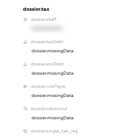
dossier.tax
dossier.staff
XXXXXXXXXX
dossier.taxDebt
dossier.missingData
dossier.esvDebt
dossier.missingData
dossier.ndsPayer
dossier.missingData
dossier.ndsAnnul
dossier.missingData
dossier.single_tax_reg