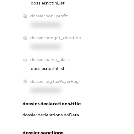
dossier.notInList
dossier.non_profit
XXXXXXXXXX
dossier.budget_dotation
XXXXXXXXXX
dossier.palne_akciz
dossier.notInList
dossier.bigTaxPayerReg
XXXXXXXXXX
dossier.declarations.title
dossier.declarations.noData
dossier.sanctions