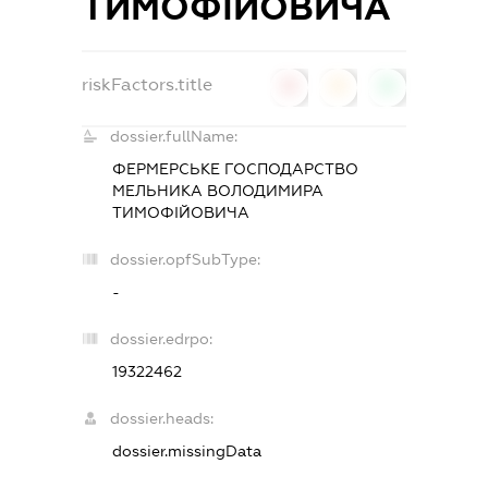
ТИМОФІЙОВИЧА
riskFactors.title
0
0
0
dossier.fullName:
ФЕРМЕРСЬКЕ ГОСПОДАРСТВО
МЕЛЬНИКА ВОЛОДИМИРА
ТИМОФІЙОВИЧА
dossier.opfSubType:
-
dossier.edrpo:
19322462
dossier.heads:
dossier.missingData