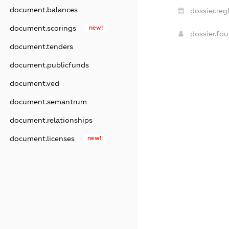
document.balances
dossier.reg
document.scorings
new!
dossier.fo
document.tenders
document.publicfunds
document.ved
document.semantrum
document.relationships
document.licenses
new!