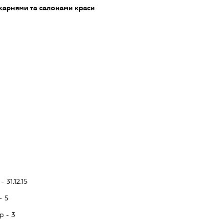
карнями та салонами краси
 31.12.15
- 5
p - 3