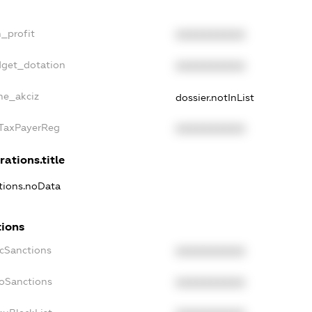
n_profit
XXXXXXXXXX
dget_dotation
XXXXXXXXXX
lne_akciz
dossier.notInList
gTaxPayerReg
XXXXXXXXXX
rations.title
ations.noData
tions
ecSanctions
XXXXXXXXXX
boSanctions
XXXXXXXXXX