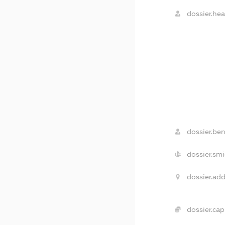
dossier.hea
dossier.ben
dossier.smi
dossier.add
dossier.capi