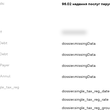
ds:
96.02
надання послуг перу
ff
XXXXXXXXXX
xDebt
dossier.missingData
vDebt
dossier.missingData
sPayer
dossier.missingData
sAnnul
dossier.missingData
ngle_tax_reg
dossier.single_tax_reg_date -
dossier.single_tax_reg_rate 
dossier.single_tax_reg_grou