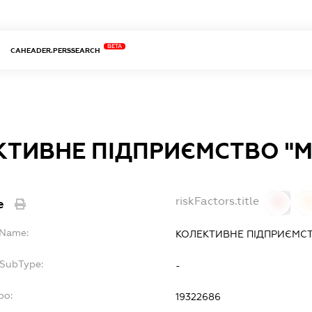
BETA
CAHEADER.PERSSEARCH
КТИВНЕ ПІДПРИЄМСТВО "М
riskFactors.title
e
0
lName:
КОЛЕКТИВНЕ ПІДПРИЄМСТ
fSubType:
-
po:
19322686