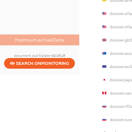
dossier.am
dossier.of
dossier.o
freemium.actualData
dossier.gb
dossier.au
document.dueToDate
02.03.21
SEARCH.ONMONITORING
dossier.eu
dossier.ja
dossier.ca
dossier.rf
dossier.rus