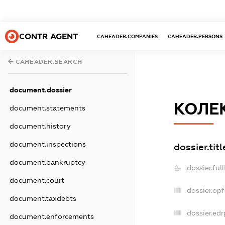
CONTR AGENT
CAHEADER.COMPANIES
CAHEADER.PERSONS
CAHEADER.SEARCH
document.dossier
КОЛЕ
document.statements
document.history
document.inspections
dossier.titl
document.bankruptcy
dossier.ful
document.court
dossier.op
document.taxdebts
dossier.edr
document.enforcements