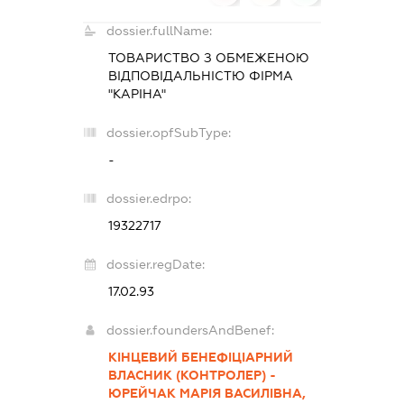
dossier.fullName:
ТОВАРИСТВО З ОБМЕЖЕНОЮ
ВІДПОВІДАЛЬНІСТЮ ФІРМА
"КАРІНА"
dossier.opfSubType:
-
dossier.edrpo:
19322717
dossier.regDate:
17.02.93
dossier.foundersAndBenef:
КІНЦЕВИЙ БЕНЕФІЦІАРНИЙ
ВЛАСНИК (КОНТРОЛЕР) -
ЮРЕЙЧАК МАРІЯ ВАСИЛІВНА,