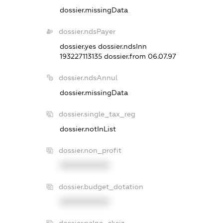
dossier.missingData
dossier.ndsPayer
dossier.yes
dossier.ndsInn
193227113135
dossier.from 06.07.97
dossier.ndsAnnul
dossier.missingData
dossier.single_tax_reg
dossier.notInList
dossier.non_profit
XXXXXXXXXX
dossier.budget_dotation
XXXXXXXXXX
dossier.palne_akciz