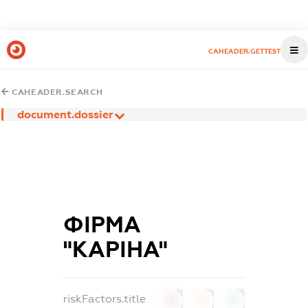
CAHEADER.GETTEST
CAHEADER.SEARCH
document.dossier
ФІРМА
"КАРІНА"
riskFactors.title
0
0
0