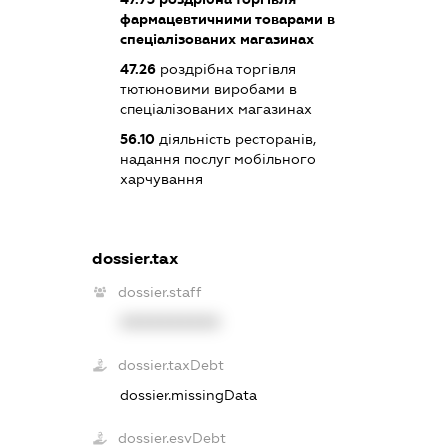
фармацевтичними товарами в
спеціалізованих магазинах
47.26
роздрібна торгівля
тютюновими виробами в
спеціалізованих магазинах
56.10
діяльність ресторанів,
надання послуг мобільного
харчування
dossier.tax
dossier.staff
XXXXXXXXXX
dossier.taxDebt
dossier.missingData
dossier.esvDebt