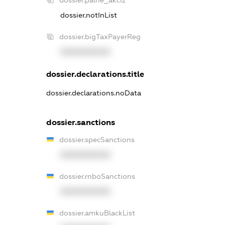
dossier.notInList
dossier.bigTaxPayerReg
XXXXXXXXXX
dossier.declarations.title
dossier.declarations.noData
dossier.sanctions
dossier.specSanctions
XXXXXXXXXX
dossier.rnboSanctions
XXXXXXXXXX
dossier.amkuBlackList