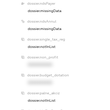
dossier.ndsPayer
dossier.missingData
dossier.ndsAnnul
dossier.missingData
dossier.single_tax_reg
dossier.notInList
dossier.non_profit
XXXXXXXXXX
dossier.budget_dotation
XXXXXXXXXX
dossier.palne_akciz
dossier.notInList