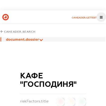
CAHEADER.GETTEST
CAHEADER.SEARCH
document.dossier
КАФЕ
"ГОСПОДИНЯ"
riskFactors.title
0
0
0