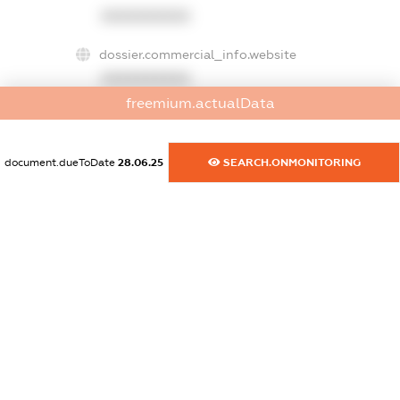
XXXXXXXXXX
dossier.commercial_info.website
XXXXXXXXXX
freemium.actualData
dossier.commercial_info.activity
XXXXXXXXXX
document.dueToDate
28.06.25
SEARCH.ONMONITORING
freemium.exampleText_1
freemium.exampleText_2
freemium.anonymousPerSearch2
FREEMIUM.DETAILS
FREEMIUM.REGISTER