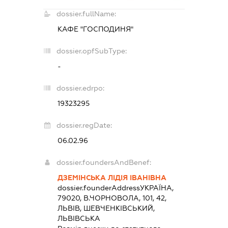
dossier.fullName:
КАФЕ "ГОСПОДИНЯ"
dossier.opfSubType:
-
dossier.edrpo:
19323295
dossier.regDate:
06.02.96
dossier.foundersAndBenef:
ДЗЕМІНСЬКА ЛІДІЯ ІВАНІВНА
dossier.founderAddress
УКРАЇНА,
79020, В.ЧОРНОВОЛА, 101, 42,
ЛЬВІВ, ШЕВЧЕНКІВСЬКИЙ,
ЛЬВІВСЬКА