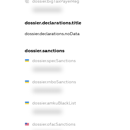
dossier.bigTaxPayerReg
XXXXXXXXXX
dossier.declarations.title
dossier.declarations.noData
dossier.sanctions
dossier.specSanctions
XXXXXXXXXX
dossier.rnboSanctions
XXXXXXXXXX
dossier.amkuBlackList
XXXXXXXXXX
dossier.ofacSanctions