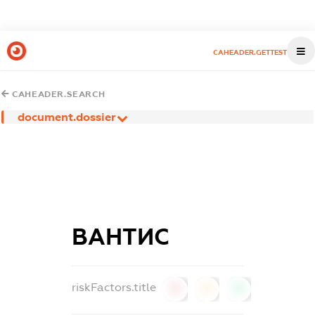
CAHEADER.GETTEST
CAHEADER.SEARCH
document.dossier
ВАНТИС
riskFactors.title
0
0
0