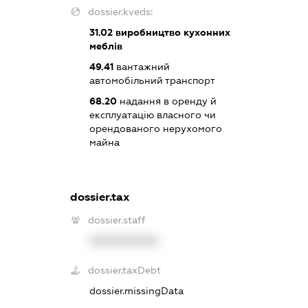
dossier.kveds:
31.02
виробництво кухонних
меблів
49.41
вантажний
автомобільний транспорт
68.20
надання в оренду й
експлуатацію власного чи
орендованого нерухомого
майна
dossier.tax
dossier.staff
XXXXXXXXXX
dossier.taxDebt
dossier.missingData