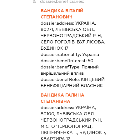
dossier.beneficiaries:
ВАНДИКА ВІТАЛІЙ
СТЕПАНОВИЧ
dossier.address:
УКРАЇНА,
80271, ЛЬВІВСЬКА ОБЛ.,
ЧЕРВОНОГРАДСЬКИЙ Р-Н,
СЕЛО ГОГОЛІВ, ВУЛ.ЛІСОВА,
БУДИНОК 17
dossier.nationality:
Україна
dossier.benefInterest:
50
dossier.benefType:
Прямий
вирішальний вплив
dossier.benefRole:
КІНЦЕВИЙ
БЕНЕФІЦІАРНИЙ ВЛАСНИК
ВАНДИКА ГАЛИНА
СТЕПАНІВНА
dossier.address:
УКРАЇНА,
80100, ЛЬВІВСЬКА ОБЛ.,
ЧЕРВОНОГРАДСЬКИЙ Р-Н,
МІСТО ЧЕРВОНОГРАД,
ПР.ШЕВЧЕНКА Т., БУДИНОК 7,
КВАРТИРА 12