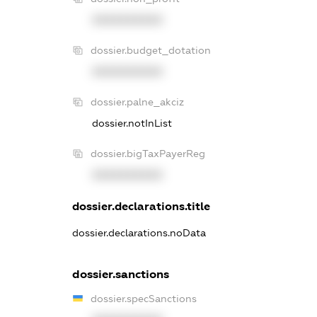
XXXXXXXXXX
dossier.budget_dotation
XXXXXXXXXX
dossier.palne_akciz
dossier.notInList
dossier.bigTaxPayerReg
XXXXXXXXXX
dossier.declarations.title
dossier.declarations.noData
dossier.sanctions
dossier.specSanctions