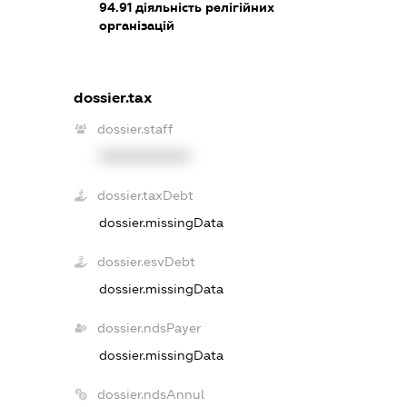
94.91
діяльність релігійних
організацій
dossier.tax
dossier.staff
XXXXXXXXXX
dossier.taxDebt
dossier.missingData
dossier.esvDebt
dossier.missingData
dossier.ndsPayer
dossier.missingData
dossier.ndsAnnul