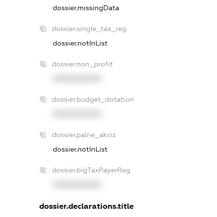
dossier.missingData
dossier.single_tax_reg
dossier.notInList
dossier.non_profit
XXXXXXXXXX
dossier.budget_dotation
XXXXXXXXXX
dossier.palne_akciz
dossier.notInList
dossier.bigTaxPayerReg
XXXXXXXXXX
dossier.declarations.title