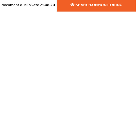
document.dueToDate
21.08.20
SEARCH.ONMONITORING
dossier.commercial_info.activity
XXXXXXXXXX
freemium.exampleText_1
freemium.exampleText_2
freemium.anonymousPerSearch2
FREEMIUM.DETAILS
FREEMIUM.REGISTER