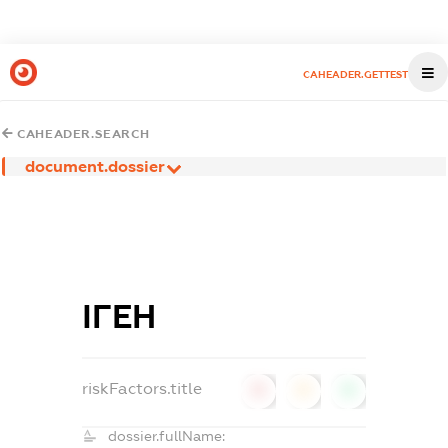
CAHEADER.GETTEST
CAHEADER.SEARCH
document.dossier
ІГЕН
riskFactors.title
0
0
0
dossier.fullName: