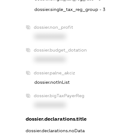
dossier.single_tax_reg_group - 3
dossier.non_profit
XXXXXXXXXX
dossier.budget_dotation
XXXXXXXXXX
dossier.palne_akciz
dossier.notInList
dossier.bigTaxPayerReg
XXXXXXXXXX
dossier.declarations.title
dossier.declarations.noData