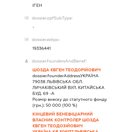
ІГЕН
dossier.opfSubType:
-
dossier.edrpo:
19336441
dossier.foundersAndBenef:
ШОЗДА ЄВГЕН ТЕОДОРІЙОВИЧ
dossier.founderAddress
УКРАЇНА
79038 ЛЬВIВСЬКА ОБЛ.
ЛИЧАКІВСЬКИЙ ВУЛ. КИТАЙСЬКА
БУД. 69 -А
Розмір внеску до статутного фонду
(грн.):
50 000
(100 %)
КІНЦЕВИЙ БЕНЕФІЦІАРНИЙ
ВЛАСНИК КОНТРОЛЕР ШОЗДА
ЄВГЕН ТЕОДОЗІЙОВИЧ
УКРАЇНА,КВ 509137,ЛЬВІВСЬКА