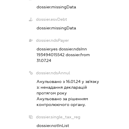
dossier.missingData
dossier.esvDebt
dossier.missingData
dossier.ndsPayer
dossier.yes
dossier.ndsInn
193494015542
dossier.from
31.07.24
dossier.ndsAnnul
Анульовано з 16.01.24 у зв'язку
з:
ненадання декларацiй
протягом року
Анульовано за рiшенням
контролюючого органу.
dossier.single_tax_reg
dossier.notInList