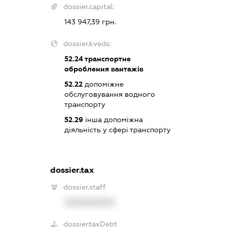
dossier.capital:
143 947,39 грн.
dossier.kveds:
52.24
транспортне
оброблення вантажів
52.22
допоміжне
обслуговування водного
транспорту
52.29
інша допоміжна
діяльність у сфері транспорту
dossier.tax
dossier.staff
XXXXXXXXXX
dossier.taxDebt