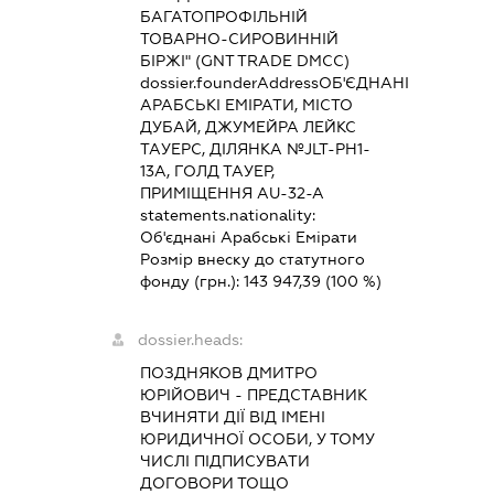
БАГАТОПРОФІЛЬНІЙ
ТОВАРНО-СИРОВИННІЙ
БІРЖІ" (GNT TRADE DMCC)
dossier.founderAddress
ОБ'ЄДНАНІ
АРАБСЬКІ ЕМІРАТИ, МІСТО
ДУБАЙ, ДЖУМЕЙРА ЛЕЙКС
ТАУЕРС, ДІЛЯНКА №JLT-PH1-
13А, ГОЛД ТАУЕР,
ПРИМІЩЕННЯ AU-32-A
statements.nationality:
Об'єднані Арабські Емірати
Розмір внеску до статутного
фонду (грн.):
143 947,39
(100 %)
dossier.heads:
ПОЗДНЯКОВ ДМИТРО
ЮРІЙОВИЧ
-
ПРЕДСТАВНИК
ВЧИНЯТИ ДІЇ ВІД ІМЕНІ
ЮРИДИЧНОЇ ОСОБИ, У ТОМУ
ЧИСЛІ ПІДПИСУВАТИ
ДОГОВОРИ ТОЩО