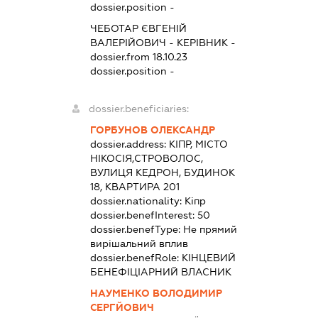
dossier.position -
ЧЕБОТАР ЄВГЕНІЙ
ВАЛЕРІЙОВИЧ
-
КЕРІВНИК
-
dossier.from 18.10.23
dossier.position -
dossier.beneficiaries:
ГОРБУНОВ ОЛЕКСАНДР
dossier.address:
КІПР, МІСТО
НІКОСІЯ,СТРОВОЛОС,
ВУЛИЦЯ КЕДРОН, БУДИНОК
18, КВАРТИРА 201
dossier.nationality:
Кіпр
dossier.benefInterest:
50
dossier.benefType:
Не прямий
вирішальний вплив
dossier.benefRole:
КІНЦЕВИЙ
БЕНЕФІЦІАРНИЙ ВЛАСНИК
НАУМЕНКО ВОЛОДИМИР
СЕРГЙОВИЧ