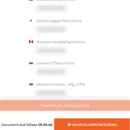
XXXXXXXXXX
dossier.japanSanctions
XXXXXXXXXX
dossier.canadaSanctions
XXXXXXXXXX
dossier.rfSanctions
XXXXXXXXXX
dossier.russian_reg_title
XXXXXXXXXX
dossier.commercial_info.title
freemium.actualData
dossier.commercial_info.postal_address
XXXXXXXXXX
document.dueToDate
01.05.26
SEARCH.ONMONITORING