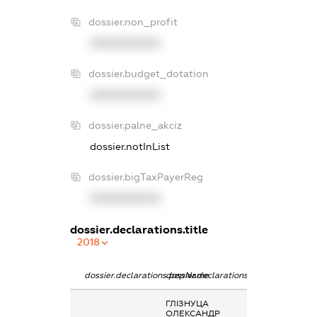
dossier.non_profit
XXXXXXXXXX
dossier.budget_dotation
XXXXXXXXXX
dossier.palne_akciz
dossier.notInList
dossier.bigTaxPayerReg
XXXXXXXXXX
dossier.declarations.title
2018
dossier.declarations.pepName
dossier.declarations.personName
dossier.declarat
ГЛІЗНУЦА
Заробітна плата
ОЛЕКСАНДР
отримана за