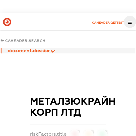
CAHEADER.GETTEST
CAHEADER.SEARCH
document.dossier
МЕТАЛЗЮКРАЙН
КОРП ЛТД
riskFactors.title
0
0
0