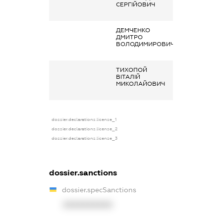
СЕРГІЙОВИЧ
основним місце
роботи
ДЕМЧЕНКО
Заробітна плата
ДМИТРО
отримана за
ВОЛОДИМИРОВИЧ
основним місце
роботи
ТИХОПОЙ
Заробітна плата
ВІТАЛІЙ
отримана за
МИКОЛАЙОВИЧ
основним місце
роботи
dossier.declarations.license_1
dossier.declarations.license_2
dossier.declarations.license_3
dossier.sanctions
dossier.specSanctions
XXXXXXXXXX