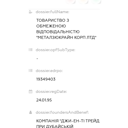
dossier.fullName:
ТОВАРИСТВО З
ОБМЕЖЕНОЮ
ВІДПОВІДАЛЬНІСТЮ
"МЕТАЛЗЮКРАЙН КОРП ЛТД"
dossier.opfSubType:
-
dossier.edrpo:
19349403
dossier.regDate:
24.01.95
dossier.foundersAndBenef:
КОМПАНІЯ "ДЖИ-ЕН-ТІ ТРЕЙД
ПРИ ДУБАЙСЬКІЙ