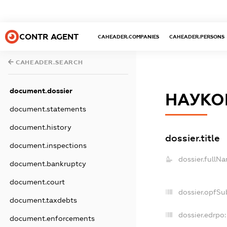
CONTR AGENT
CAHEADER.COMPANIES
CAHEADER.PERSONS
CAHEADER.SEARCH
document.dossier
НАУКО
document.statements
document.history
dossier.title
document.inspections
dossier.fullN
document.bankruptcy
document.court
dossier.opfSu
document.taxdebts
dossier.edrpo:
document.enforcements