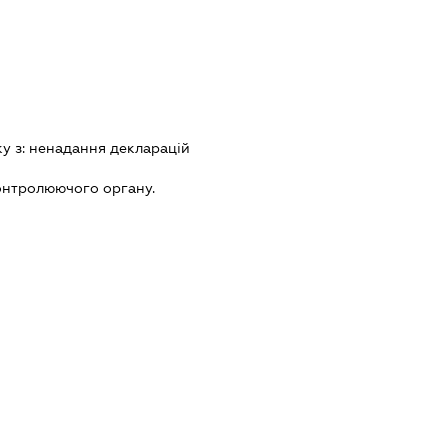
ку з:
ненадання декларацiй
онтролюючого органу.