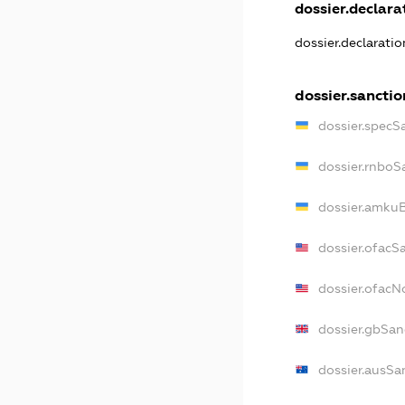
dossier.declarat
dossier.declarati
dossier.sanctio
dossier.specS
dossier.rnboS
dossier.amkuB
dossier.ofacS
dossier.ofac
dossier.gbSan
dossier.ausSa