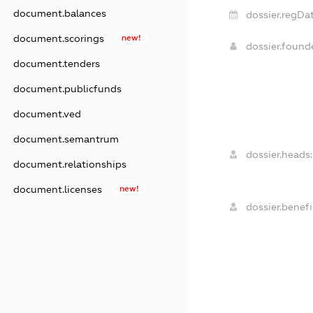
document.balances
dossier.regDat
document.scorings
new!
dossier.foun
document.tenders
document.publicfunds
document.ved
document.semantrum
dossier.heads:
document.relationships
document.licenses
new!
dossier.benefi