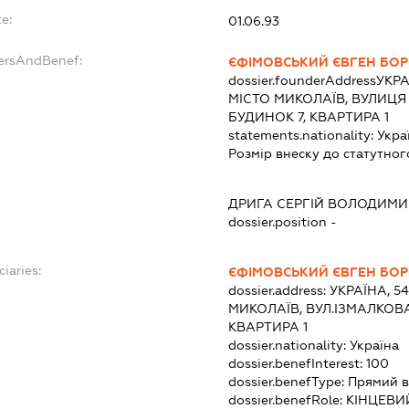
e:
01.06.93
dersAndBenef:
ЄФІМОВСЬКИЙ ЄВГЕН БО
dossier.founderAddress
УКРА
МІСТО МИКОЛАЇВ, ВУЛИЦЯ
БУДИНОК 7, КВАРТИРА 1
statements.nationality:
Укра
Розмір внеску до статутног
ДРИГА СЕРГІЙ ВОЛОДИМ
dossier.position -
ciaries:
ЄФІМОВСЬКИЙ ЄВГЕН БО
dossier.address:
УКРАЇНА, 5
МИКОЛАЇВ, ВУЛ.ІЗМАЛКОВА
КВАРТИРА 1
dossier.nationality:
Україна
dossier.benefInterest:
100
dossier.benefType:
Прямий в
dossier.benefRole:
КІНЦЕВИ