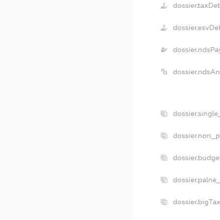
dossier.taxDe
dossier.esvDe
dossier.ndsPa
dossier.ndsA
dossier.singl
dossier.non_p
dossier.budg
dossier.palne
dossier.bigTa