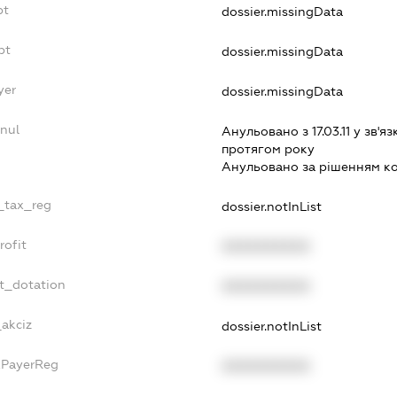
bt
dossier.missingData
bt
dossier.missingData
yer
dossier.missingData
nnul
Анульовано з 17.03.11 у зв'яз
протягом року
Анульовано за рiшенням к
e_tax_reg
dossier.notInList
rofit
XXXXXXXXXX
et_dotation
XXXXXXXXXX
_akciz
dossier.notInList
xPayerReg
XXXXXXXXXX