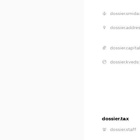
dossier.smida:
dossier.addres
dossier.capital
dossier.kveds:
dossier.tax
dossier.staff