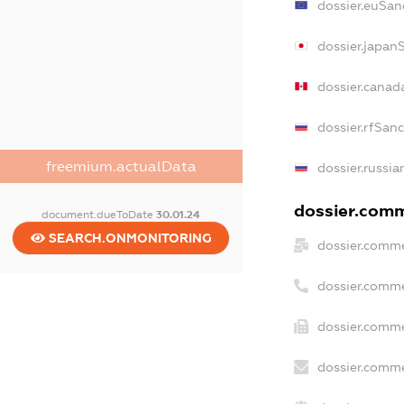
dossier.euSan
dossier.japan
dossier.canad
dossier.rfSan
freemium.actualData
dossier.russia
dossier.comme
document.dueToDate
30.01.24
SEARCH.ONMONITORING
dossier.comme
dossier.comme
dossier.comme
dossier.comme