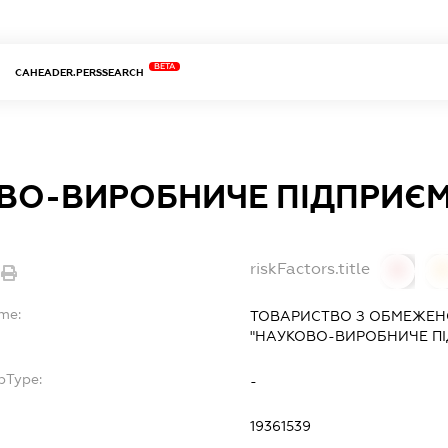
BETA
CAHEADER.PERSSEARCH
ВО-ВИРОБНИЧЕ ПІДПРИЄ
riskFactors.title
0
ame:
ТОВАРИСТВО З ОБМЕЖЕН
"НАУКОВО-ВИРОБНИЧЕ П
bType:
-
19361539