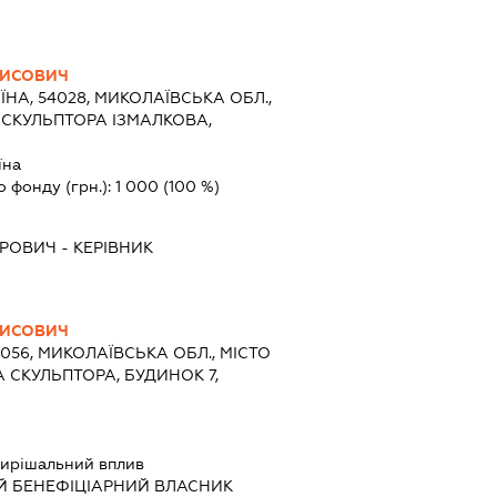
РИСОВИЧ
ЇНА, 54028, МИКОЛАЇВСЬКА ОБЛ.,
 СКУЛЬПТОРА ІЗМАЛКОВА,
їна
о фонду (грн.):
1 000
(100 %)
ИРОВИЧ
-
КЕРІВНИК
РИСОВИЧ
4056, МИКОЛАЇВСЬКА ОБЛ., МІСТО
 СКУЛЬПТОРА, БУДИНОК 7,
ирішальний вплив
Й БЕНЕФІЦІАРНИЙ ВЛАСНИК