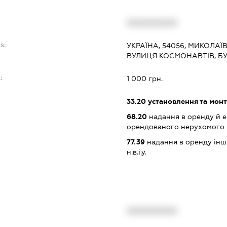
XXXXXXXXXX
s:
УКРАЇНА, 54056, МИКОЛАЇ
ВУЛИЦЯ КОСМОНАВТІВ, БУ
:
1 000 грн.
33.20
установлення та монт
68.20
надання в оренду й е
орендованого нерухомого
77.39
надання в оренду інши
н.в.і.у.
XXXXXXXXXX