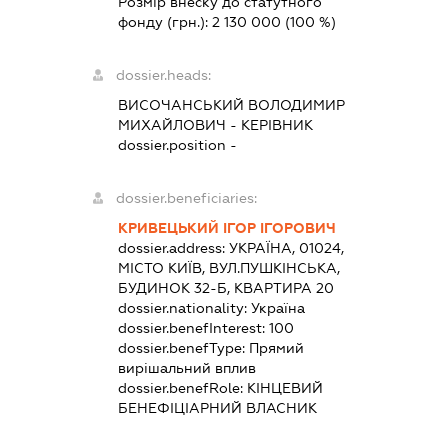
Розмір внеску до статутного
фонду (грн.):
2 130 000
(100 %)
dossier.heads:
ВИСОЧАНСЬКИЙ ВОЛОДИМИР
МИХАЙЛОВИЧ
-
КЕРІВНИК
dossier.position -
dossier.beneficiaries:
КРИВЕЦЬКИЙ ІГОР ІГОРОВИЧ
dossier.address:
УКРАЇНА, 01024,
МІСТО КИЇВ, ВУЛ.ПУШКІНСЬКА,
БУДИНОК 32-Б, КВАРТИРА 20
dossier.nationality:
Україна
dossier.benefInterest:
100
dossier.benefType:
Прямий
вирішальний вплив
dossier.benefRole:
КІНЦЕВИЙ
БЕНЕФІЦІАРНИЙ ВЛАСНИК