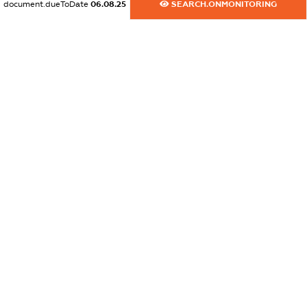
document.dueToDate
06.08.25
SEARCH.ONMONITORING
dossier.commercial_info.website
XXXXXXXXXX
dossier.commercial_info.activity
XXXXXXXXXX
freemium.exampleText_1
freemium.exampleText_2
freemium.anonymousPerSearch2
FREEMIUM.DETAILS
FREEMIUM.REGISTER