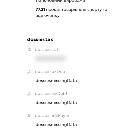
тютюновими виробами
77.21
прокат товарів для спорту та
відпочинку
dossier.tax
dossier.staff
XXXXXXXXXX
dossier.taxDebt
dossier.missingData
dossier.esvDebt
dossier.missingData
dossier.ndsPayer
dossier.missingData