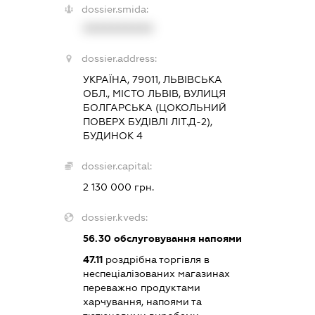
dossier.smida:
XXXXXXXXXX
dossier.address:
УКРАЇНА, 79011, ЛЬВІВСЬКА
ОБЛ., МІСТО ЛЬВІВ, ВУЛИЦЯ
БОЛГАРСЬКА (ЦОКОЛЬНИЙ
ПОВЕРХ БУДІВЛІ ЛІТ.Д-2),
БУДИНОК 4
dossier.capital:
2 130 000 грн.
dossier.kveds:
56.30
обслуговування напоями
47.11
роздрібна торгівля в
неспеціалізованих магазинах
переважно продуктами
харчування, напоями та