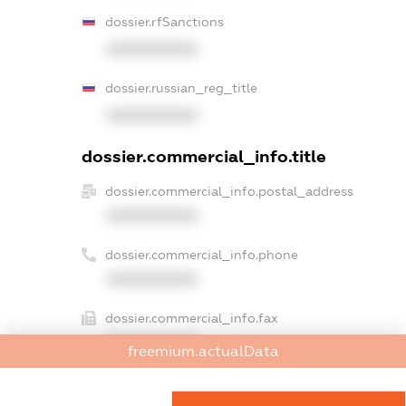
dossier.rfSanctions
XXXXXXXXXX
dossier.russian_reg_title
XXXXXXXXXX
dossier.commercial_info.title
dossier.commercial_info.postal_address
XXXXXXXXXX
dossier.commercial_info.phone
XXXXXXXXXX
dossier.commercial_info.fax
XXXXXXXXXX
freemium.actualData
dossier.commercial_info.email
XXXXXXXXXX