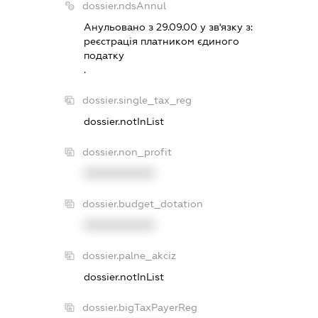
dossier.ndsAnnul
Анульовано з 29.09.00 у зв'язку з:
реєстрацiя платником єдиного
податку
.
dossier.single_tax_reg
dossier.notInList
dossier.non_profit
XXXXXXXXXX
dossier.budget_dotation
XXXXXXXXXX
dossier.palne_akciz
dossier.notInList
dossier.bigTaxPayerReg