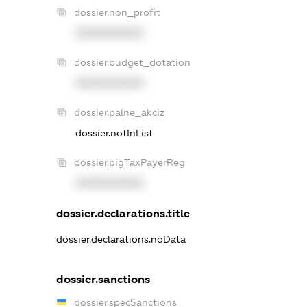
dossier.non_profit
XXXXXXXXXX
dossier.budget_dotation
XXXXXXXXXX
dossier.palne_akciz
dossier.notInList
dossier.bigTaxPayerReg
XXXXXXXXXX
dossier.declarations.title
dossier.declarations.noData
dossier.sanctions
dossier.specSanctions