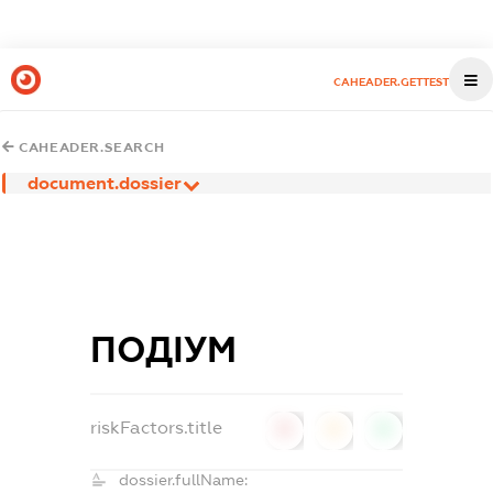
CAHEADER.GETTEST
CAHEADER.SEARCH
document.dossier
ПОДІУМ
riskFactors.title
0
0
0
dossier.fullName: