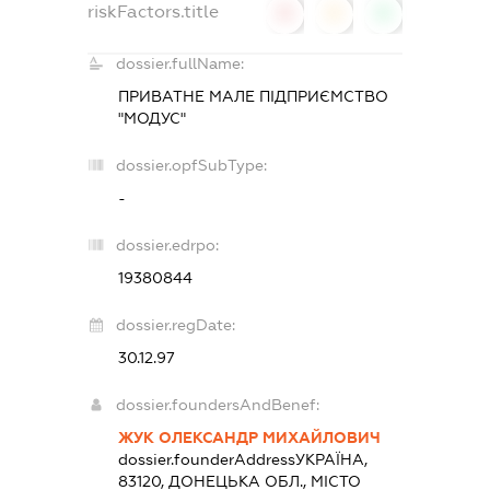
riskFactors.title
0
0
0
dossier.fullName:
ПРИВАТНЕ МАЛЕ ПІДПРИЄМСТВО
"МОДУС"
dossier.opfSubType:
-
dossier.edrpo:
19380844
dossier.regDate:
30.12.97
dossier.foundersAndBenef:
ЖУК ОЛЕКСАНДР МИХАЙЛОВИЧ
dossier.founderAddress
УКРАЇНА,
83120, ДОНЕЦЬКА ОБЛ., МІСТО