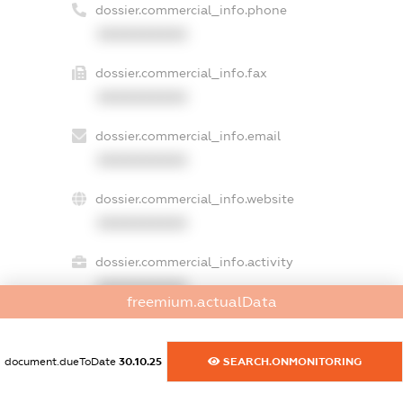
dossier.commercial_info.phone
XXXXXXXXXX
dossier.commercial_info.fax
XXXXXXXXXX
dossier.commercial_info.email
XXXXXXXXXX
dossier.commercial_info.website
XXXXXXXXXX
dossier.commercial_info.activity
XXXXXXXXXX
freemium.actualData
document.dueToDate
30.10.25
SEARCH.ONMONITORING
freemium.exampleText_1
freemium.exampleText_2
freemium.anonymousPerSearch2