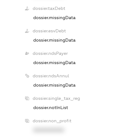
dossier.taxDebt
dossier.missingData
dossier.esvDebt
dossier.missingData
dossier.ndsPayer
dossier.missingData
dossier.ndsAnnul
dossier.missingData
dossier.single_tax_reg
dossier.notInList
dossier.non_profit
XXXXXXXXXX