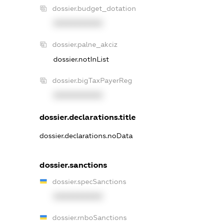
dossier.budget_dotation
XXXXXXXXXX
dossier.palne_akciz
dossier.notInList
dossier.bigTaxPayerReg
XXXXXXXXXX
dossier.declarations.title
dossier.declarations.noData
dossier.sanctions
dossier.specSanctions
XXXXXXXXXX
dossier.rnboSanctions