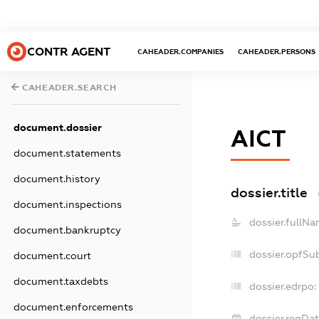
CONTR AGENT
CAHEADER.COMPANIES
CAHEADER.PERSONS
CAHEADER.SEARCH
document.dossier
АІСТ
document.statements
document.history
dossier.title
document.inspections
dossier.fullNa
document.bankruptcy
dossier.opfSu
document.court
document.taxdebts
dossier.edrpo:
document.enforcements
dossier.regDat