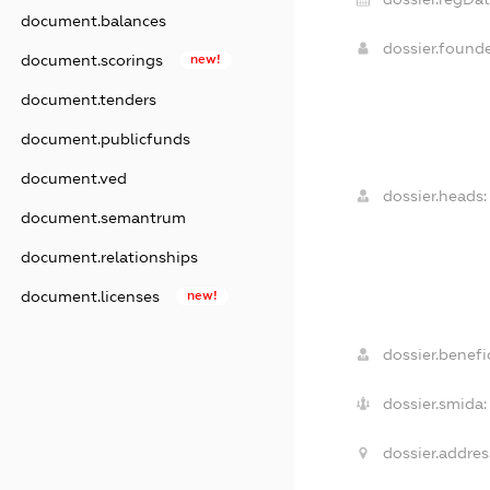
document.balances
dossier.found
document.scorings
new!
document.tenders
document.publicfunds
document.ved
dossier.heads:
document.semantrum
document.relationships
document.licenses
new!
dossier.benefic
dossier.smida:
dossier.addres