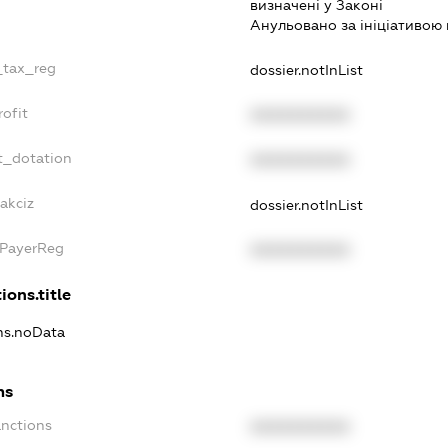
визначенi у Законi
Анульовано за iнiцiативою 
_tax_reg
dossier.notInList
ofit
XXXXXXXXXX
t_dotation
XXXXXXXXXX
akciz
dossier.notInList
xPayerReg
XXXXXXXXXX
ions.title
ons.noData
ns
anctions
XXXXXXXXXX