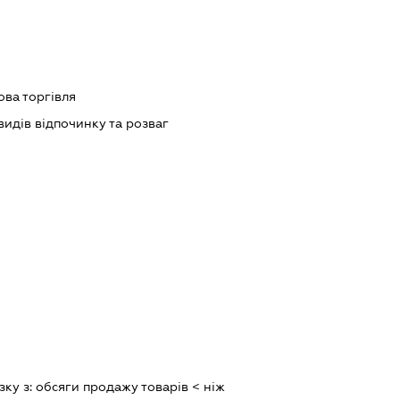
ова торгівля
идів відпочинку та розваг
зку з:
обсяги продажу товарiв < нiж