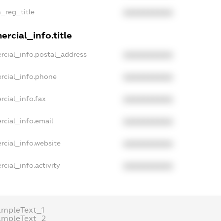
n_reg_title
XXXXXXXXXX
rcial_info.title
rcial_info.postal_address
XXXXXXXXXX
rcial_info.phone
XXXXXXXXXX
rcial_info.fax
XXXXXXXXXX
rcial_info.email
XXXXXXXXXX
rcial_info.website
XXXXXXXXXX
cial_info.activity
XXXXXXXXXX
ampleText_1
ampleText_2