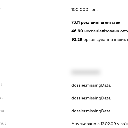
:
100 000 грн.
73.11
рекламні агентства
46.90
неспеціалізована опт
93.29
організування інших в
XXXXXXXXXX
bt
dossier.missingData
bt
dossier.missingData
yer
dossier.missingData
nul
Анульовано з 12.02.09 у зв'я