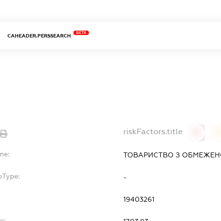
BETA
CAHEADER.PERSSEARCH
riskFactors.title
0
0
me:
ТОВАРИСТВО З ОБМЕЖЕНО
bType:
-
19403261
e: