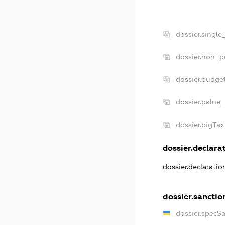
dossier.single
dossier.non_pr
dossier.budge
dossier.palne_
dossier.bigTa
dossier.declarat
dossier.declarati
dossier.sanctio
dossier.specS