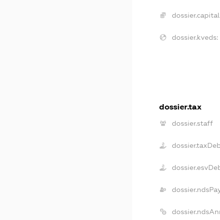
dossier.capital
dossier.kveds:
dossier.tax
dossier.staff
dossier.taxDe
dossier.esvDe
dossier.ndsPa
dossier.ndsAn