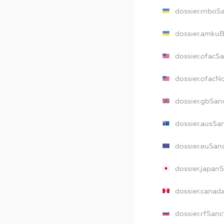
dossier.rnboS
dossier.amkuB
dossier.ofacS
dossier.ofac
dossier.gbSan
dossier.ausSa
dossier.euSan
dossier.japan
dossier.canad
dossier.rfSanc