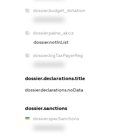
dossier.budget_dotation
XXXXXXXXXX
dossier.palne_akciz
dossier.notInList
dossier.bigTaxPayerReg
XXXXXXXXXX
dossier.declarations.title
dossier.declarations.noData
dossier.sanctions
dossier.specSanctions
XXXXXXXXXX