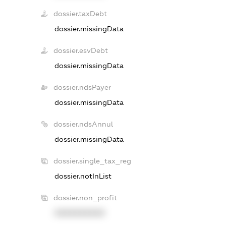
dossier.taxDebt
dossier.missingData
dossier.esvDebt
dossier.missingData
dossier.ndsPayer
dossier.missingData
dossier.ndsAnnul
dossier.missingData
dossier.single_tax_reg
dossier.notInList
dossier.non_profit
XXXXXXXXXX