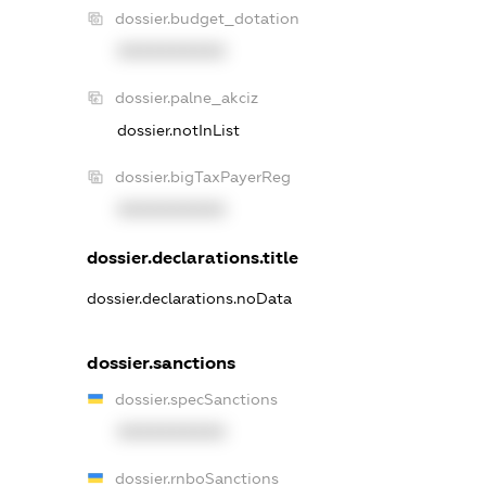
dossier.budget_dotation
XXXXXXXXXX
dossier.palne_akciz
dossier.notInList
dossier.bigTaxPayerReg
XXXXXXXXXX
dossier.declarations.title
dossier.declarations.noData
dossier.sanctions
dossier.specSanctions
XXXXXXXXXX
dossier.rnboSanctions