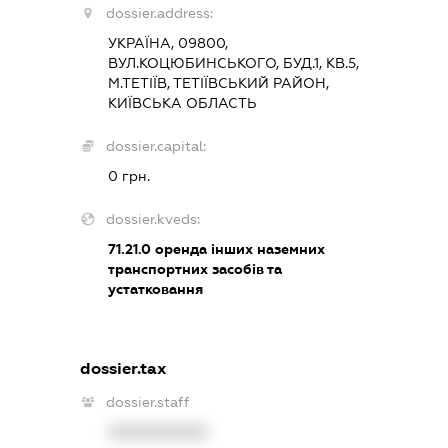
dossier.address:
УКРАЇНА, 09800,
ВУЛ.КОЦЮБИНСЬКОГО, БУД.1, КВ.5,
М.ТЕТІЇВ, ТЕТІЇВСЬКИЙ РАЙОН,
КИЇВСЬКА ОБЛАСТЬ
dossier.capital:
0 грн.
dossier.kveds:
71.21.0
оренда інших наземних
транспортних засобів та
устатковання
dossier.tax
dossier.staff
XXXXXXXXXX