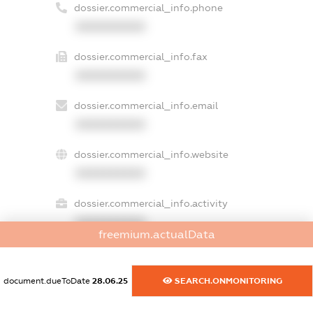
dossier.commercial_info.phone
XXXXXXXXXX
dossier.commercial_info.fax
XXXXXXXXXX
dossier.commercial_info.email
XXXXXXXXXX
dossier.commercial_info.website
XXXXXXXXXX
dossier.commercial_info.activity
XXXXXXXXXX
freemium.actualData
document.dueToDate
28.06.25
SEARCH.ONMONITORING
freemium.exampleText_1
freemium.exampleText_2
freemium.anonymousPerSearch2