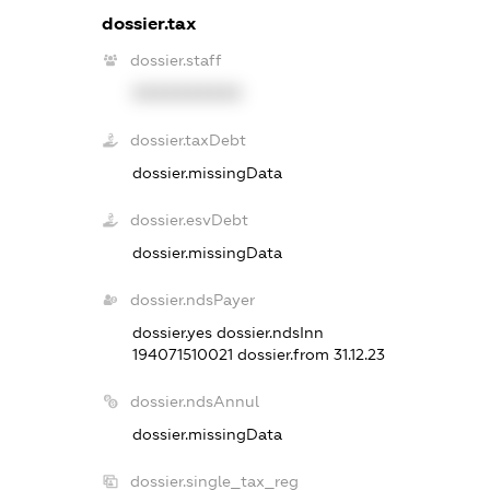
dossier.tax
dossier.staff
XXXXXXXXXX
dossier.taxDebt
dossier.missingData
dossier.esvDebt
dossier.missingData
dossier.ndsPayer
dossier.yes
dossier.ndsInn
194071510021
dossier.from 31.12.23
dossier.ndsAnnul
dossier.missingData
dossier.single_tax_reg