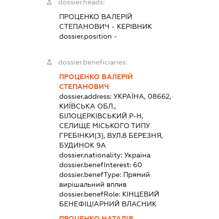
dossier.heads:
ПРОЦЕНКО ВАЛЕРІЙ
СТЕПАНОВИЧ
-
КЕРІВНИК
dossier.position -
dossier.beneficiaries:
ПРОЦЕНКО ВАЛЕРІЙ
СТЕПАНОВИЧ
dossier.address:
УКРАЇНА, 08662,
КИЇВСЬКА ОБЛ.,
БІЛОЦЕРКІВСЬКИЙ Р-Н,
СЕЛИЩЕ МІСЬКОГО ТИПУ
ГРЕБІНКИ(З), ВУЛ.8 БЕРЕЗНЯ,
БУДИНОК 9А
dossier.nationality:
Україна
dossier.benefInterest:
60
dossier.benefType:
Прямий
вирішальний вплив
dossier.benefRole:
КІНЦЕВИЙ
БЕНЕФІЦІАРНИЙ ВЛАСНИК
ПРОЦЕНКО НАТАЛІЯ