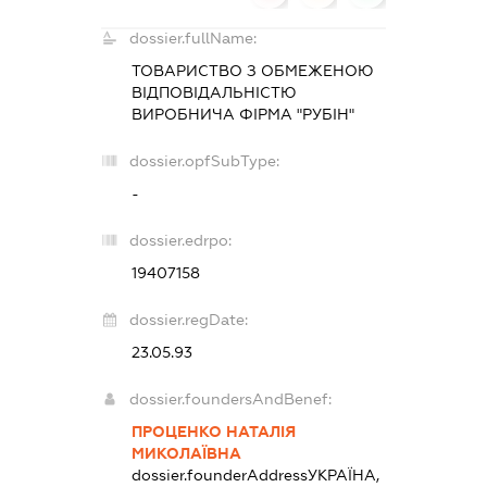
dossier.fullName:
ТОВАРИСТВО З ОБМЕЖЕНОЮ
ВІДПОВІДАЛЬНІСТЮ
ВИРОБНИЧА ФІРМА "РУБІН"
dossier.opfSubType:
-
dossier.edrpo:
19407158
dossier.regDate:
23.05.93
dossier.foundersAndBenef:
ПРОЦЕНКО НАТАЛІЯ
МИКОЛАЇВНА
dossier.founderAddress
УКРАЇНА,