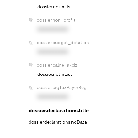
dossier.notInList
dossier.non_profit
XXXXXXXXXX
dossier.budget_dotation
XXXXXXXXXX
dossier.palne_akciz
dossier.notInList
dossier.bigTaxPayerReg
XXXXXXXXXX
dossier.declarations.title
dossier.declarations.noData