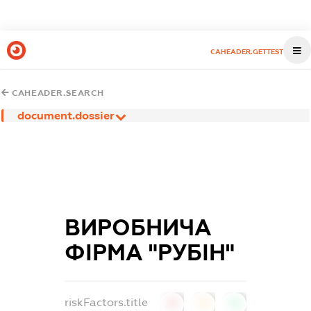
CAHEADER.GETTEST
CAHEADER.SEARCH
document.dossier
ВИРОБНИЧА
ФІРМА "РУБІН"
riskFactors.title
0
0
0