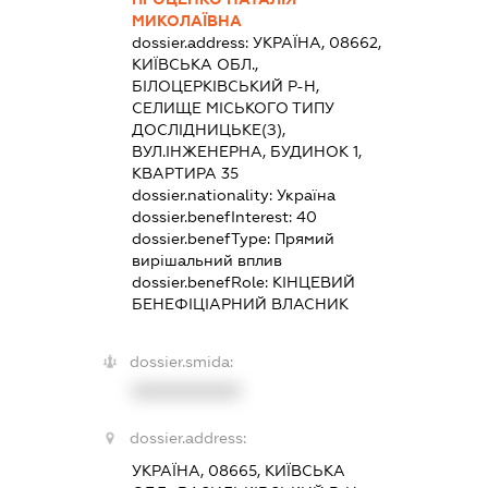
МИКОЛАЇВНА
dossier.address:
УКРАЇНА, 08662,
КИЇВСЬКА ОБЛ.,
БІЛОЦЕРКІВСЬКИЙ Р-Н,
СЕЛИЩЕ МІСЬКОГО ТИПУ
ДОСЛІДНИЦЬКЕ(З),
ВУЛ.ІНЖЕНЕРНА, БУДИНОК 1,
КВАРТИРА 35
dossier.nationality:
Україна
dossier.benefInterest:
40
dossier.benefType:
Прямий
вирішальний вплив
dossier.benefRole:
КІНЦЕВИЙ
БЕНЕФІЦІАРНИЙ ВЛАСНИК
dossier.smida:
XXXXXXXXXX
dossier.address:
УКРАЇНА, 08665, КИЇВСЬКА