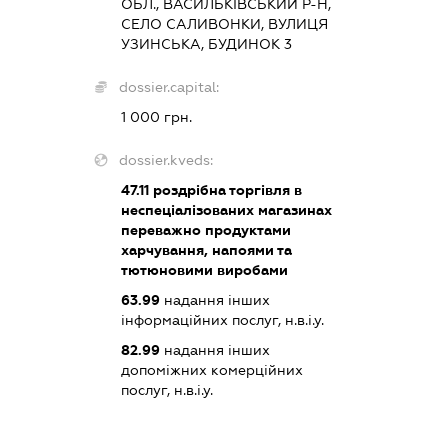
ОБЛ., ВАСИЛЬКІВСЬКИЙ Р-Н,
СЕЛО САЛИВОНКИ, ВУЛИЦЯ
УЗИНСЬКА, БУДИНОК 3
dossier.capital:
1 000 грн.
dossier.kveds:
47.11
роздрібна торгівля в
неспеціалізованих магазинах
переважно продуктами
харчування, напоями та
тютюновими виробами
63.99
надання інших
інформаційних послуг, н.в.і.у.
82.99
надання інших
допоміжних комерційних
послуг, н.в.і.у.