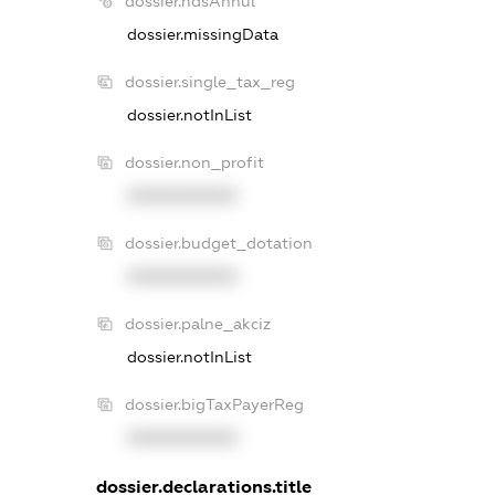
dossier.ndsAnnul
dossier.missingData
dossier.single_tax_reg
dossier.notInList
dossier.non_profit
XXXXXXXXXX
dossier.budget_dotation
XXXXXXXXXX
dossier.palne_akciz
dossier.notInList
dossier.bigTaxPayerReg
XXXXXXXXXX
dossier.declarations.title