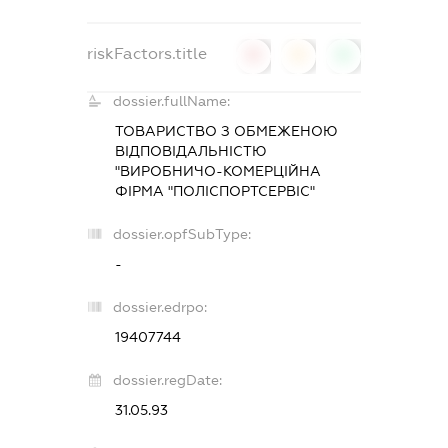
riskFactors.title
0
0
0
dossier.fullName:
ТОВАРИСТВО З ОБМЕЖЕНОЮ
ВІДПОВІДАЛЬНІСТЮ
"ВИРОБНИЧО-КОМЕРЦІЙНА
ФІРМА "ПОЛІСПОРТСЕРВІС"
dossier.opfSubType:
-
dossier.edrpo:
19407744
dossier.regDate:
31.05.93