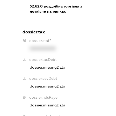
52.62.0
роздрібна торгівля з
лотків та на ринках
dossier.tax
dossier.staff
XXXXXXXXXX
dossier.taxDebt
dossier.missingData
dossier.esvDebt
dossier.missingData
dossier.ndsPayer
dossier.missingData