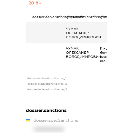
2018
dossier.declarations.pepName
dossier.declarations.personName
dossier.declaratio
ЧУМАК
-
ОЛЕКСАНДР
ВОЛОДИМИРОВИЧ
ЧУМАК
Кінцевий
ОЛЕКСАНДР
бенефіціарний
ВОЛОДИМИРОВИЧ
власник
(контролер)
dossier.declarations.license_1
dossier.declarations.license_2
dossier.declarations.license_3
dossier.sanctions
dossier.specSanctions
XXXXXXXXXX