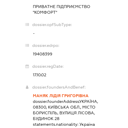
ПРИВАТНЕ ПІДПРИЄМСТВО
"КОМФОРТ"
dossier.opfSubType:
-
dossier.edrpo:
19408399
dossier.regDate:
17.10.02
dossier.foundersAndBenef:
МАНЯК ЛІДІЯ ГРИГОРІВНА
dossier.founderAddress
УКРАЇНА,
08300, КИЇВСЬКА ОБЛ., МІСТО
БОРИСПІЛЬ, ВУЛИЦЯ ЛІСОВА,
БУДИНОК 28
statements.nationality:
Україна