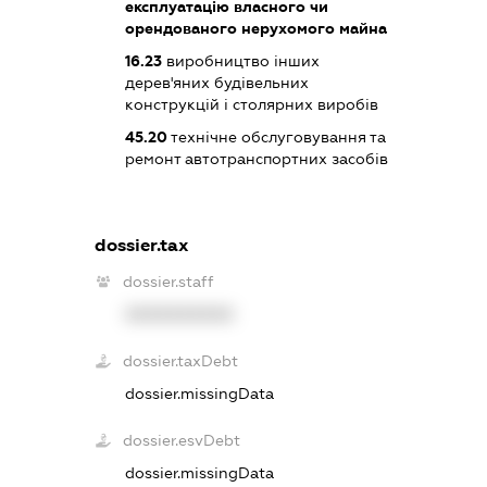
експлуатацію власного чи
орендованого нерухомого майна
16.23
виробництво інших
дерев'яних будівельних
конструкцій і столярних виробів
45.20
технічне обслуговування та
ремонт автотранспортних засобів
dossier.tax
dossier.staff
XXXXXXXXXX
dossier.taxDebt
dossier.missingData
dossier.esvDebt
dossier.missingData