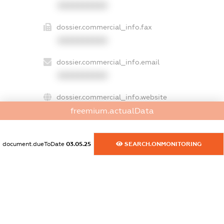
XXXXXXXXXX
dossier.commercial_info.fax
XXXXXXXXXX
dossier.commercial_info.email
XXXXXXXXXX
dossier.commercial_info.website
XXXXXXXXXX
freemium.actualData
dossier.commercial_info.activity
document.dueToDate
03.05.25
SEARCH.ONMONITORING
XXXXXXXXXX
freemium.exampleText_1
freemium.exampleText_2
freemium.anonymousPerSearch2
FREEMIUM.DETAILS