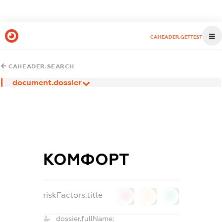
CAHEADER.GETTEST
CAHEADER.SEARCH
document.dossier
КОМФОРТ
riskFactors.title
0
0
0
dossier.fullName: