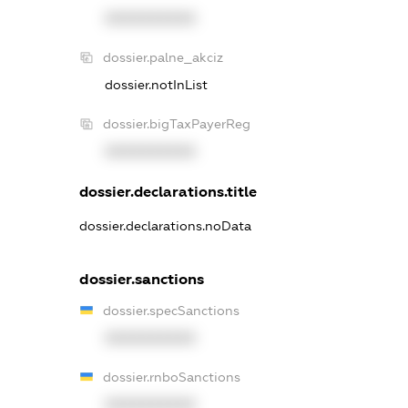
XXXXXXXXXX
dossier.palne_akciz
dossier.notInList
dossier.bigTaxPayerReg
XXXXXXXXXX
dossier.declarations.title
dossier.declarations.noData
dossier.sanctions
dossier.specSanctions
XXXXXXXXXX
dossier.rnboSanctions
XXXXXXXXXX