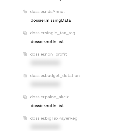
dossier.ndsAnnul
dossier.missingData
dossier.single_tax_reg
dossier.notInList
dossier.non_profit
XXXXXXXXXX
dossier.budget_dotation
XXXXXXXXXX
dossier.palne_akciz
dossier.notInList
dossier.bigTaxPayerReg
XXXXXXXXXX