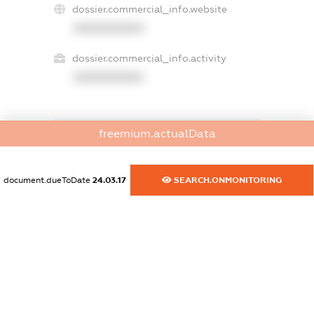
dossier.commercial_info.website
XXXXXXXXXX
dossier.commercial_info.activity
XXXXXXXXXX
freemium.actualData
freemium.exampleText_1
freemium.exampleText_2
freemium.anonymousPerSearch2
document.dueToDate
24.03.17
SEARCH.ONMONITORING
FREEMIUM.DETAILS
FREEMIUM.REGISTER