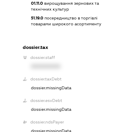
01.11.0
вирощування зернових та
технічних культур
51.19.0
посередництво в торгівлі
товарами широкого асортименту
dossier.tax
dossier.staff
XXXXXXXXXX
dossier.taxDebt
dossier.missingData
dossier.esvDebt
dossier.missingData
dossier.ndsPayer
dossier.missingData