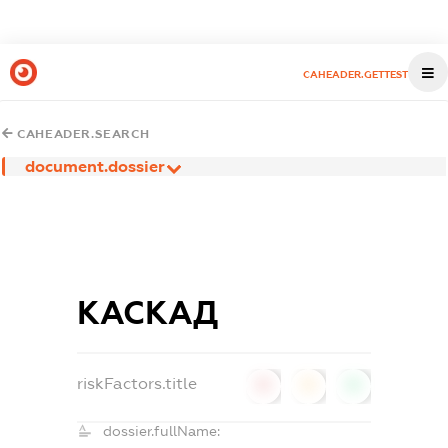
CAHEADER.GETTEST
CAHEADER.SEARCH
document.dossier
КАСКАД
riskFactors.title
0
0
0
dossier.fullName: