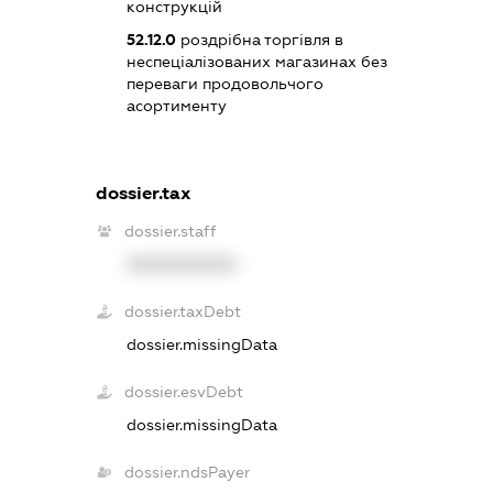
конструкцій
52.12.0
роздрібна торгівля в
неспеціалізованих магазинах без
переваги продовольчого
асортименту
dossier.tax
dossier.staff
XXXXXXXXXX
dossier.taxDebt
dossier.missingData
dossier.esvDebt
dossier.missingData
dossier.ndsPayer