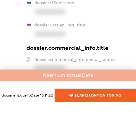
dossier.rfSanctions
XXXXXXXXXX
dossier.russian_reg_title
XXXXXXXXXX
dossier.commercial_info.title
dossier.commercial_info.postal_address
XXXXXXXXXX
freemium.actualData
dossier.commercial_info.phone
XXXXXXXXXX
document.dueToDate
15.11.22
SEARCH.ONMONITORING
dossier.commercial_info.fax
XXXXXXXXXX
dossier.commercial_info.email
XXXXXXXXXX