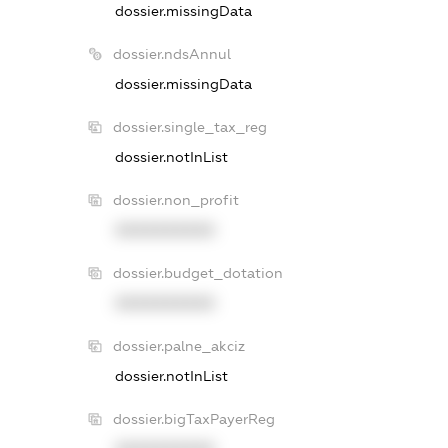
dossier.missingData
dossier.ndsAnnul
dossier.missingData
dossier.single_tax_reg
dossier.notInList
dossier.non_profit
XXXXXXXXXX
dossier.budget_dotation
XXXXXXXXXX
dossier.palne_akciz
dossier.notInList
dossier.bigTaxPayerReg