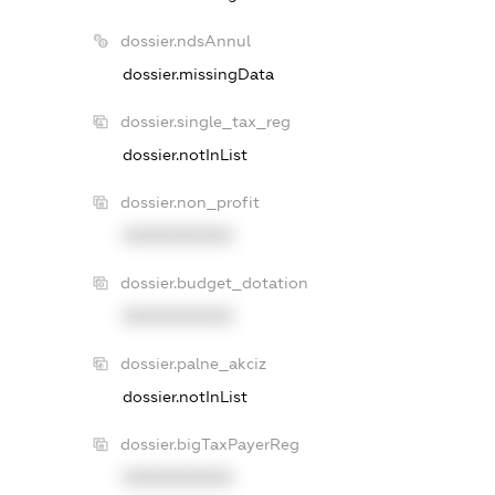
dossier.ndsAnnul
dossier.missingData
dossier.single_tax_reg
dossier.notInList
dossier.non_profit
XXXXXXXXXX
dossier.budget_dotation
XXXXXXXXXX
dossier.palne_akciz
dossier.notInList
dossier.bigTaxPayerReg
XXXXXXXXXX