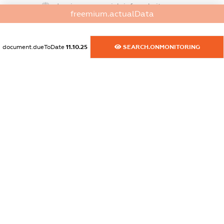
dossier.commercial_info.website
freemium.actualData
XXXXXXXXXX
dossier.commercial_info.activity
document.dueToDate
11.10.25
SEARCH.ONMONITORING
XXXXXXXXXX
freemium.exampleText_1
freemium.exampleText_2
freemium.anonymousPerSearch2
FREEMIUM.DETAILS
FREEMIUM.REGISTER