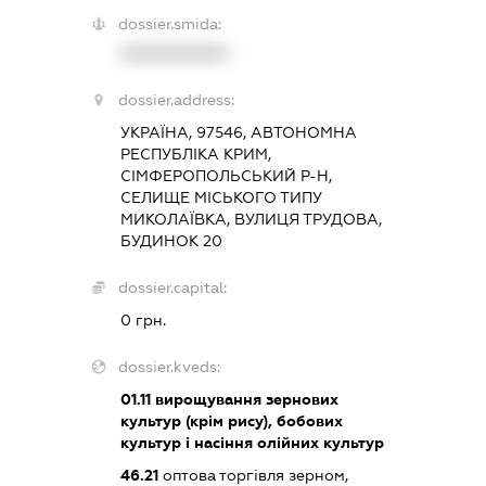
dossier.smida:
XXXXXXXXXX
dossier.address:
УКРАЇНА, 97546, АВТОНОМНА
РЕСПУБЛІКА КРИМ,
СІМФЕРОПОЛЬСЬКИЙ Р-Н,
СЕЛИЩЕ МІСЬКОГО ТИПУ
МИКОЛАЇВКА, ВУЛИЦЯ ТРУДОВА,
БУДИНОК 20
dossier.capital:
0 грн.
dossier.kveds:
01.11
вирощування зернових
культур (крім рису), бобових
культур і насіння олійних культур
46.21
оптова торгівля зерном,