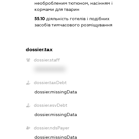
необробленим тютюном, насінням і
кормами для тварин
55.10
діяльність готелів і подібних
засобів тимчасового розміщування
dossier.tax
dossier.staff
XXXXXXXXXX
dossier.taxDebt
dossier.missingData
dossier.esvDebt
dossier.missingData
dossier.ndsPayer
dossier.missingData