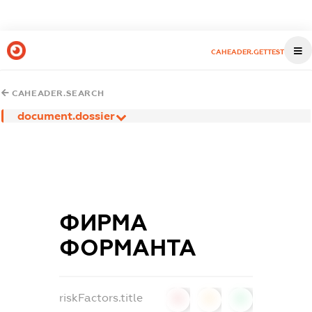
CAHEADER.GETTEST
CAHEADER.SEARCH
document.dossier
ФИРМА
ФОРМАНТА
riskFactors.title
0
0
0