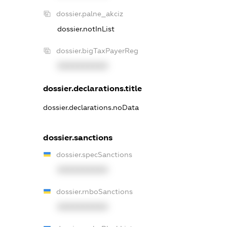
dossier.palne_akciz
dossier.notInList
dossier.bigTaxPayerReg
XXXXXXXXXX
dossier.declarations.title
dossier.declarations.noData
dossier.sanctions
dossier.specSanctions
XXXXXXXXXX
dossier.rnboSanctions
XXXXXXXXXX