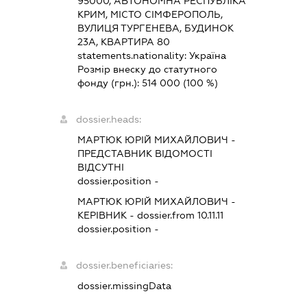
95000, АВТОНОМНА РЕСПУБЛІКА
КРИМ, МІСТО СІМФЕРОПОЛЬ,
ВУЛИЦЯ ТУРГЕНЕВА, БУДИНОК
23А, КВАРТИРА 80
statements.nationality:
Україна
Розмір внеску до статутного
фонду (грн.):
514 000
(100 %)
dossier.heads:
МАРТЮК ЮРІЙ МИХАЙЛОВИЧ
-
ПРЕДСТАВНИК
ВІДОМОСТІ
ВІДСУТНІ
dossier.position -
МАРТЮК ЮРІЙ МИХАЙЛОВИЧ
-
КЕРІВНИК
- dossier.from 10.11.11
dossier.position -
dossier.beneficiaries:
dossier.missingData