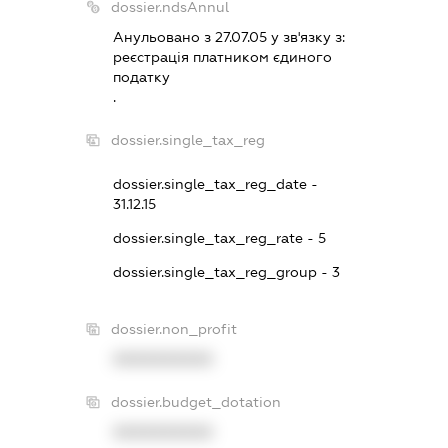
dossier.ndsAnnul
Анульовано з 27.07.05 у зв'язку з:
реєстрацiя платником єдиного
податку
.
dossier.single_tax_reg
dossier.single_tax_reg_date -
31.12.15
dossier.single_tax_reg_rate - 5
dossier.single_tax_reg_group - 3
dossier.non_profit
XXXXXXXXXX
dossier.budget_dotation
XXXXXXXXXX