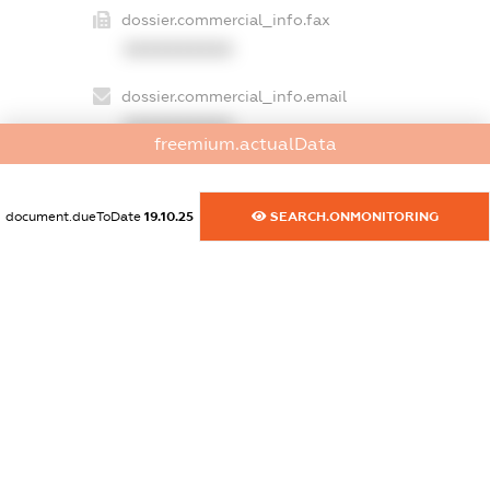
dossier.commercial_info.fax
XXXXXXXXXX
dossier.commercial_info.email
XXXXXXXXXX
freemium.actualData
dossier.commercial_info.website
XXXXXXXXXX
document.dueToDate
19.10.25
SEARCH.ONMONITORING
dossier.commercial_info.activity
XXXXXXXXXX
freemium.exampleText_1
freemium.exampleText_2
freemium.anonymousPerSearch2
FREEMIUM.DETAILS
FREEMIUM.REGISTER