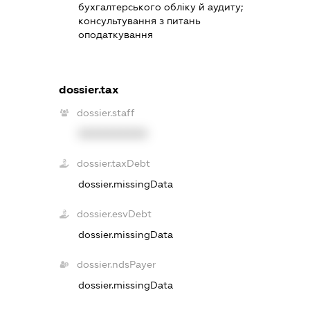
бухгалтерського обліку й аудиту;
консультування з питань
оподаткування
dossier.tax
dossier.staff
XXXXXXXXXX
dossier.taxDebt
dossier.missingData
dossier.esvDebt
dossier.missingData
dossier.ndsPayer
dossier.missingData