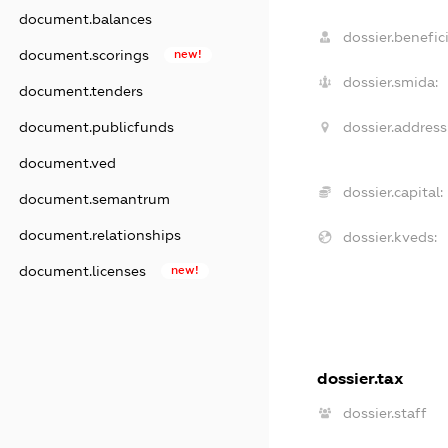
document.balances
dossier.benefici
document.scorings
new!
dossier.smida:
document.tenders
document.publicfunds
dossier.address
document.ved
dossier.capital:
document.semantrum
document.relationships
dossier.kveds:
document.licenses
new!
dossier.tax
dossier.staff