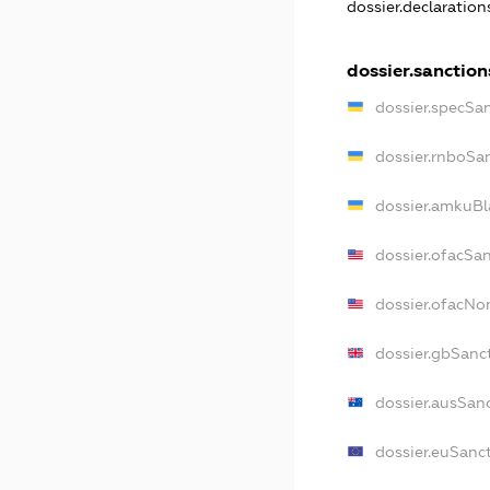
dossier.declaratio
dossier.sanction
dossier.specSa
dossier.rnboSa
dossier.amkuBl
dossier.ofacSa
dossier.ofacN
dossier.gbSanc
dossier.ausSan
dossier.euSanc