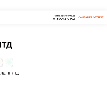
caHeader.contact
CAHEADER.GETTEST
0 (800) 210 102
ЛТД
0
ЛДІНГ ЛТД