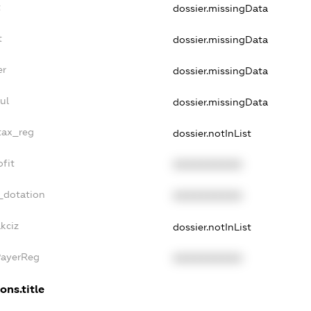
t
dossier.missingData
t
dossier.missingData
er
dossier.missingData
ul
dossier.missingData
_tax_reg
dossier.notInList
ofit
XXXXXXXXXX
_dotation
XXXXXXXXXX
kciz
dossier.notInList
PayerReg
XXXXXXXXXX
ons.title