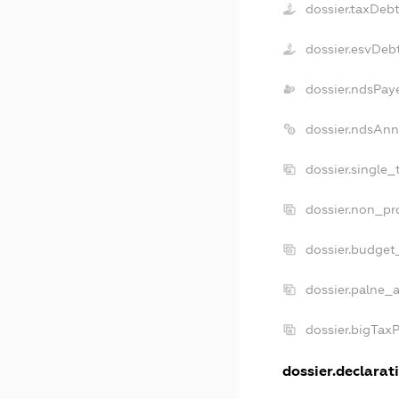
dossier.taxDeb
dossier.esvDeb
dossier.ndsPay
dossier.ndsAnn
dossier.single
dossier.non_pr
dossier.budget
dossier.palne_a
dossier.bigTax
dossier.declarati