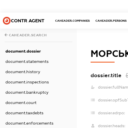
CONTR AGENT
CAHEADER.COMPANIES
CAHEADER.PERSONS
CAHEADER.SEARCH
МОРСЬК
document.dossier
document.statements
document.history
dossier.title
document.inspections
dossier.fullNam
document.bankruptcy
dossier.opfSub
document.court
document.taxdebts
dossier.edrpo:
document.enforcements
dossier.heads: