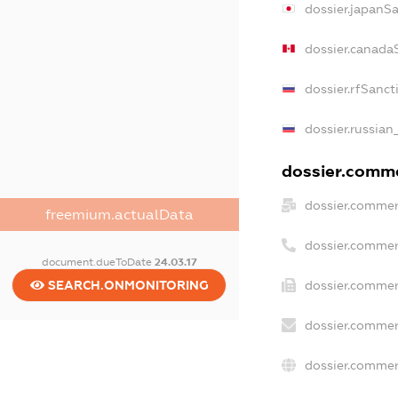
dossier.japanS
dossier.canada
dossier.rfSanct
dossier.russian
dossier.commer
dossier.commer
freemium.actualData
dossier.commer
document.dueToDate
24.03.17
SEARCH.ONMONITORING
dossier.commer
dossier.commer
dossier.commer