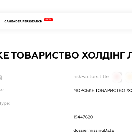
BETA
CAHEADER.PERSSEARCH
Е ТОВАРИСТВО ХОЛДІНГ 
riskFactors.title
0
0
e:
МОРСЬКЕ ТОВАРИСТВО ХО
Type:
-
19447620
dossier.missingData