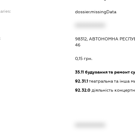
aries:
dossier.missingData
XXXXXXXXXX
:
98312, АВТОНОМНА РЕСПУБ
46
0,15 грн.
35.11
будування та ремонт с
92.31.1
театральна та інша м
92.32.0
діяльність концертн
XXXXXXXXXX