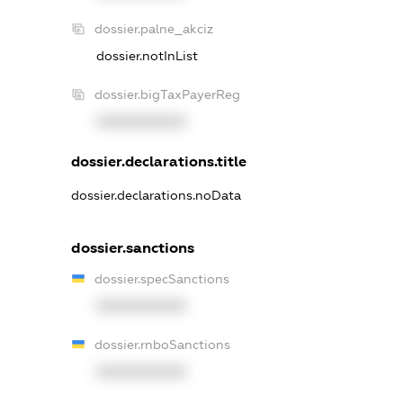
dossier.palne_akciz
dossier.notInList
dossier.bigTaxPayerReg
XXXXXXXXXX
dossier.declarations.title
dossier.declarations.noData
dossier.sanctions
dossier.specSanctions
XXXXXXXXXX
dossier.rnboSanctions
XXXXXXXXXX