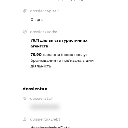
dossier.capital:
0 грн.
dossier.kveds:
79.11
діяльність туристичних
агентств
79.90
надання інших послуг
бронювання та пов'язана з цим
діяльність
dossier.tax
dossier.staff
XXXXXXXXXX
dossier.taxDebt
dossier.missingData