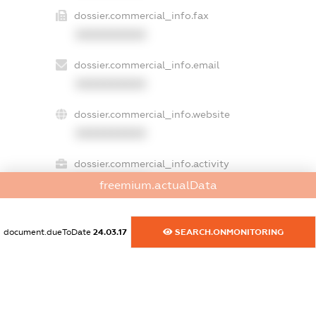
dossier.commercial_info.fax
XXXXXXXXXX
dossier.commercial_info.email
XXXXXXXXXX
dossier.commercial_info.website
XXXXXXXXXX
dossier.commercial_info.activity
XXXXXXXXXX
freemium.actualData
document.dueToDate
24.03.17
SEARCH.ONMONITORING
freemium.exampleText_1
freemium.exampleText_2
freemium.anonymousPerSearch2
FREEMIUM.DETAILS
FREEMIUM.REGISTER