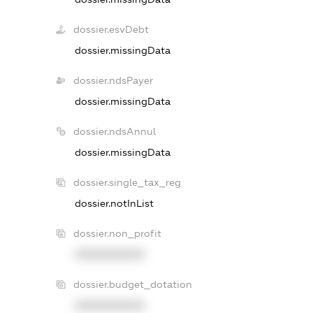
dossier.esvDebt
dossier.missingData
dossier.ndsPayer
dossier.missingData
dossier.ndsAnnul
dossier.missingData
dossier.single_tax_reg
dossier.notInList
dossier.non_profit
XXXXXXXXXX
dossier.budget_dotation
XXXXXXXXXX