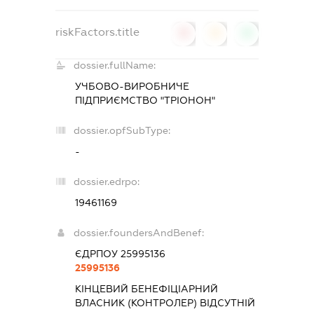
riskFactors.title
0
0
0
dossier.fullName:
УЧБОВО-ВИРОБНИЧЕ
ПІДПРИЄМСТВО "ТРІОНОН"
dossier.opfSubType:
-
dossier.edrpo:
19461169
dossier.foundersAndBenef:
ЄДРПОУ 25995136
25995136
КІНЦЕВИЙ БЕНЕФІЦІАРНИЙ
ВЛАСНИК (КОНТРОЛЕР) ВІДСУТНІЙ