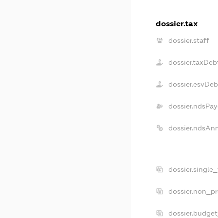
dossier.tax
dossier.staff
dossier.taxDeb
dossier.esvDeb
dossier.ndsPay
dossier.ndsAn
dossier.single
dossier.non_pr
dossier.budge