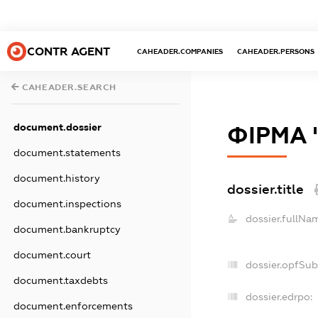
CONTR AGENT
CAHEADER.COMPANIES
CAHEADER.PERSONS
CAHEADER.SEARCH
document.dossier
ФІРМА 
document.statements
document.history
dossier.title
document.inspections
dossier.fullNa
document.bankruptcy
document.court
dossier.opfSub
document.taxdebts
dossier.edrpo:
document.enforcements