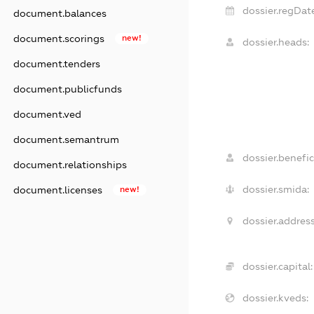
dossier.regDat
document.balances
document.scorings
new!
dossier.heads:
document.tenders
document.publicfunds
document.ved
document.semantrum
dossier.benefic
document.relationships
dossier.smida:
document.licenses
new!
dossier.address
dossier.capital:
dossier.kveds: