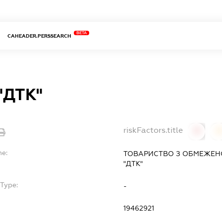
BETA
CAHEADER.PERSSEARCH
"ДТК"
riskFactors.title
0
0
me:
ТОВАРИСТВО З ОБМЕЖЕН
"ДТК"
Type:
-
19462921