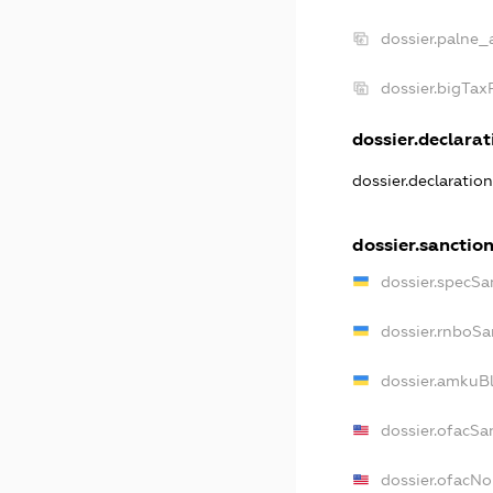
dossier.palne_
dossier.bigTa
dossier.declarati
dossier.declaratio
dossier.sanctio
dossier.specSa
dossier.rnboSa
dossier.amkuBl
dossier.ofacSa
dossier.ofacN