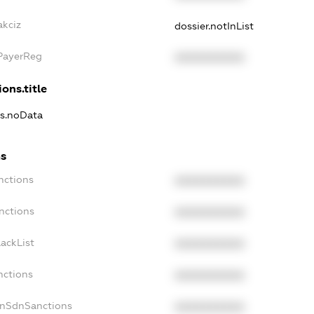
akciz
dossier.notInList
xPayerReg
XXXXXXXXXX
ons.title
ns.noData
ns
nctions
XXXXXXXXXX
nctions
XXXXXXXXXX
ackList
XXXXXXXXXX
nctions
XXXXXXXXXX
onSdnSanctions
XXXXXXXXXX