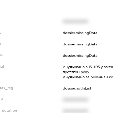
XXXXXXXXXX
t
dossier.missingData
t
dossier.missingData
er
dossier.missingData
nul
Анульовано з 13.11.05 у зв'яз
протягом року
Анульовано за рiшенням к
_tax_reg
dossier.notInList
ofit
XXXXXXXXXX
t_dotation
XXXXXXXXXX