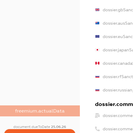
dossier.gbSanc
dossier.ausSan
dossier.euSanc
dossier.japanS
dossier.canad
dossier.rfSanc
dossier.russian
dossier.comme
freemium.actualData
dossier.commer
document.dueToDate
25.06.26
dossier.comme