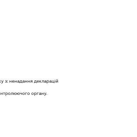
ку з:
ненадання декларацiй
онтролюючого органу.