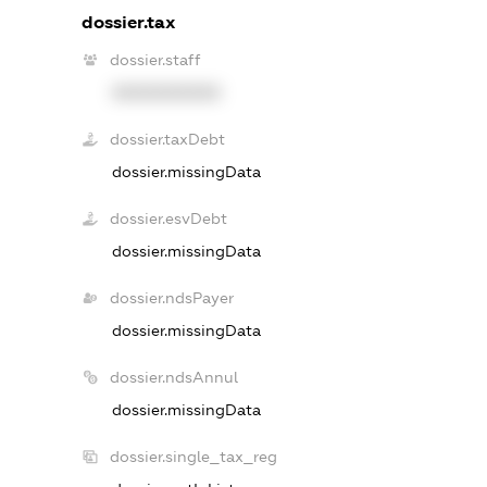
dossier.tax
dossier.staff
XXXXXXXXXX
dossier.taxDebt
dossier.missingData
dossier.esvDebt
dossier.missingData
dossier.ndsPayer
dossier.missingData
dossier.ndsAnnul
dossier.missingData
dossier.single_tax_reg