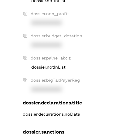
dossier.notInList
dossier.non_profit
XXXXXXXXXX
dossier.budget_dotation
XXXXXXXXXX
dossier.palne_akciz
dossier.notInList
dossier.bigTaxPayerReg
XXXXXXXXXX
dossier.declarations.title
dossier.declarations.noData
dossier.sanctions