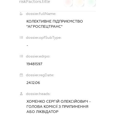
riskFactors.title
0
0
0
dossier.fullName:
КОЛЕКТИВНЕ ПІДПРИЄМСТВО
"АГРОСПЕЦТРАНС"
dossier.opfSubType:
-
dossier.edrpo:
19481597
dossier.regDate:
24.12.06
dossier.heads:
ХОМЕНКО СЕРГІЙ ОЛЕКСІЙОВИЧ
-
ГОЛОВА КОМІСІЇ З ПРИПИНЕННЯ
АБО ЛІКВІДАТОР