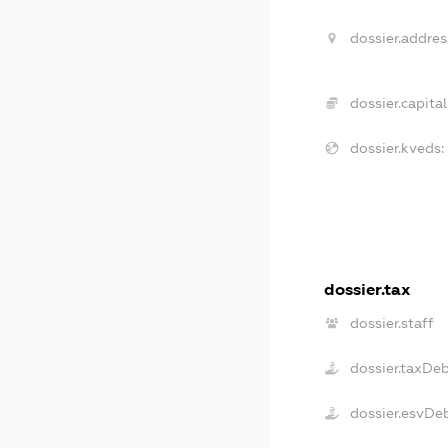
dossier.addres
dossier.capital
dossier.kveds:
dossier.tax
dossier.staff
dossier.taxDe
dossier.esvDe