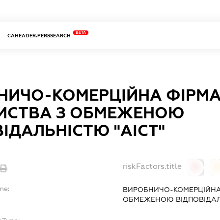
BETA
CAHEADER.PERSSEARCH
НИЧО-КОМЕРЦІЙНА ФІРМА
ИСТВА З ОБМЕЖЕНОЮ
ІДАЛЬНІСТЮ "АІСТ"
riskFactors.title
0
0
me:
ВИРОБНИЧО-КОМЕРЦІЙНА 
ОБМЕЖЕНОЮ ВІДПОВІДАЛЬ