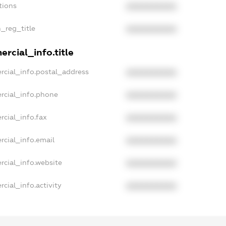
tions
XXXXXXXXXX
n_reg_title
XXXXXXXXXX
rcial_info.title
rcial_info.postal_address
XXXXXXXXXX
rcial_info.phone
XXXXXXXXXX
rcial_info.fax
XXXXXXXXXX
rcial_info.email
XXXXXXXXXX
rcial_info.website
XXXXXXXXXX
cial_info.activity
XXXXXXXXXX