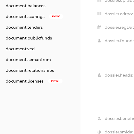
dossier.opfSu
document.balances
dossier.edrpo:
document.scorings
new!
dossier.regDat
document.tenders
document.publicfunds
dossier.found
document.ved
document.semantrum
document.relationships
dossier.heads:
document.licenses
new!
dossier.benefic
dossier.smida: