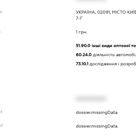
s:
УКРАЇНА, 02091, МІСТО КИ
7-Г
:
1 грн.
51.90.0
інші види оптової то
60.24.0
діяльність автомоб
73.10.1
дослідження і розроб
XXXXXXXXXX
bt
dossier.missingData
bt
dossier.missingData