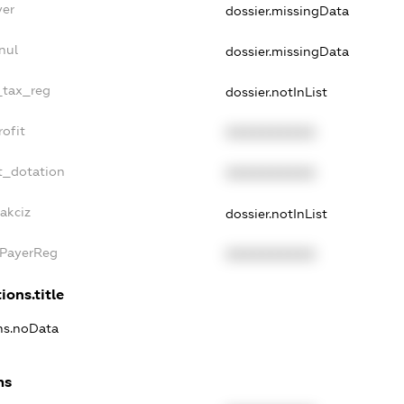
yer
dossier.missingData
nul
dossier.missingData
_tax_reg
dossier.notInList
ofit
XXXXXXXXXX
t_dotation
XXXXXXXXXX
akciz
dossier.notInList
xPayerReg
XXXXXXXXXX
ions.title
ons.noData
ns