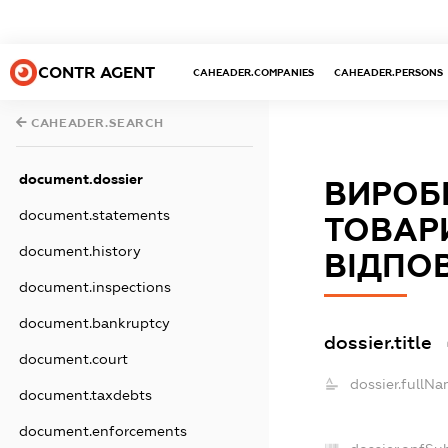
CONTR AGENT
CAHEADER.COMPANIES
CAHEADER.PERSONS
CAHEADER.SEARCH
document.dossier
ВИРОБ
document.statements
ТОВАР
document.history
ВІДПОВ
document.inspections
document.bankruptcy
dossier.title
document.court
dossier.fullNa
document.taxdebts
document.enforcements