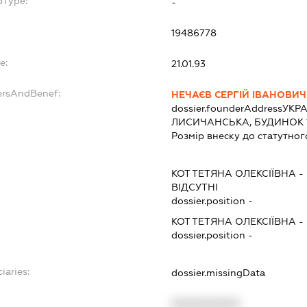
bType:
-
19486778
e:
21.01.93
ersAndBenef:
НЕЧАЄВ СЕРГІЙ ІВАНОВИЧ
dossier.founderAddress
УКРА
ЛИСИЧАНСЬКА, БУДИНОК 16
Розмір внеску до статутног
КОТ ТЕТЯНА ОЛЕКСІЇВНА
-
ВІДСУТНІ
dossier.position -
КОТ ТЕТЯНА ОЛЕКСІЇВНА
-
dossier.position -
iaries:
dossier.missingData
XXXXXXXXXX