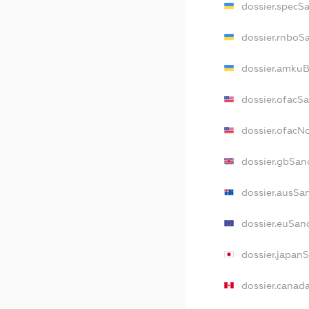
dossier.specS
dossier.rnboS
dossier.amkuB
dossier.ofacS
dossier.ofac
dossier.gbSan
dossier.ausSa
dossier.euSan
dossier.japan
dossier.canad