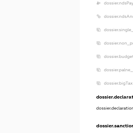
dossier.ndsPa
dossier.ndsAn
dossier.single
dossier.non_pr
dossier.budge
dossier.palne_
dossier.bigTa
dossier.declarat
dossier.declarati
dossier.sanctio