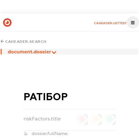
CAHEADER.GETTEST
CAHEADER.SEARCH
document.dossier
РАТІБОР
riskFactors.title
0
0
0
dossier.fullName: