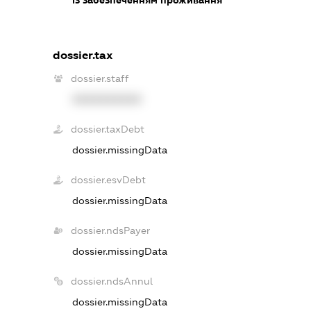
dossier.tax
dossier.staff
XXXXXXXXXX
dossier.taxDebt
dossier.missingData
dossier.esvDebt
dossier.missingData
dossier.ndsPayer
dossier.missingData
dossier.ndsAnnul
dossier.missingData