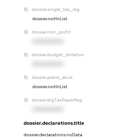
dossier.single_tax_reg
dossier.notInList
dossier.non_profit
XXXXXXXXXX
dossier.budget_dotation
XXXXXXXXXX
dossier.palne_akciz
dossier.notInList
dossier.bigTaxPayerReg
XXXXXXXXXX
dossier.declarations.title
dossier.declarations.noData