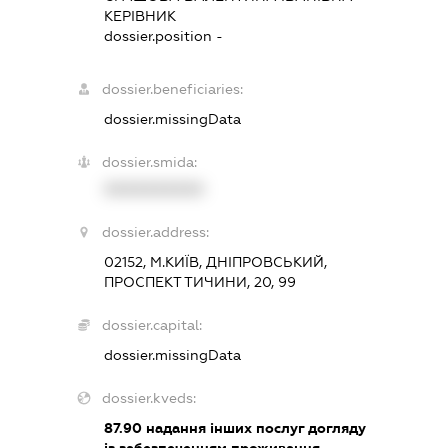
КЕРІВНИК
dossier.position -
dossier.beneficiaries:
dossier.missingData
dossier.smida:
XXXXXXXXXX
dossier.address:
02152, М.КИЇВ, ДНІПРОВСЬКИЙ,
ПРОСПЕКТ ТИЧИНИ, 20, 99
dossier.capital:
dossier.missingData
dossier.kveds:
87.90
надання інших послуг догляду
із забезпеченням проживання