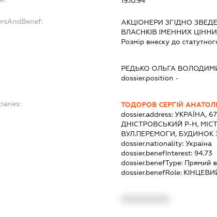
19.10.94
ersAndBenef:
АКЦІОНЕРИ ЗГІДНО ЗВЕД
ВЛАСНКІВ ІМЕННИХ ЦІННИ
Розмір внеску до статутног
РЕДЬКО ОЛЬГА ВОЛОДИМ
dossier.position -
iaries:
ТОДОРОВ СЕРГІЙ АНАТОЛ
dossier.address:
УКРАЇНА, 6
ДНІСТРОВСЬКИЙ Р-Н, МІС
ВУЛ.ПЕРЕМОГИ, БУДИНОК 3
dossier.nationality:
Україна
dossier.benefInterest:
94.73
dossier.benefType:
Прямий в
dossier.benefRole:
КІНЦЕВИ
XXXXXXXXXX