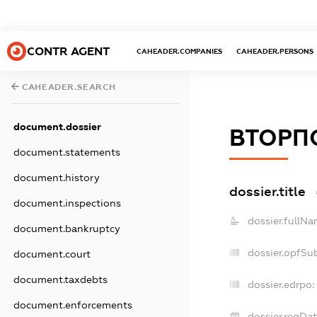
CONTR AGENT
CAHEADER.COMPANIES
CAHEADER.PERSONS
CAHEADER.SEARCH
document.dossier
ВТОРП
document.statements
document.history
dossier.title
document.inspections
dossier.fullNa
document.bankruptcy
dossier.opfSu
document.court
document.taxdebts
dossier.edrpo:
document.enforcements
dossier.regDat