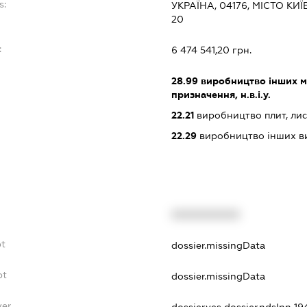
s:
УКРАЇНА, 04176, МІСТО КИ
20
:
6 474 541,20 грн.
28.99
виробництво інших ма
призначення, н.в.і.у.
22.21
виробництво плит, листі
22.29
виробництво інших ви
XXXXXXXXXX
bt
dossier.missingData
bt
dossier.missingData
yer