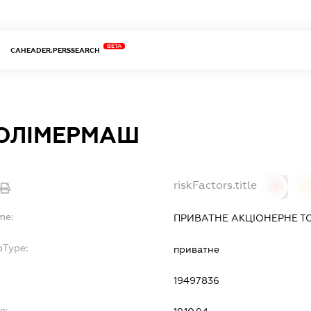
BETA
CAHEADER.PERSSEARCH
ОЛІМЕРМАШ
riskFactors.title
0
0
me:
ПРИВАТНЕ АКЦІОНЕРНЕ Т
bType:
приватне
19497836
e: