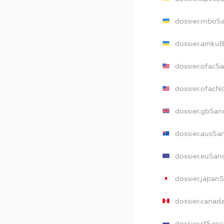
dossier.rnboS
dossier.amkuB
dossier.ofacS
dossier.ofac
dossier.gbSan
dossier.ausSa
dossier.euSan
dossier.japan
dossier.canad
dossier.rfSanc