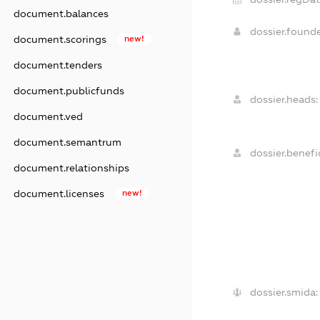
document.balances
dossier.found
document.scorings
new!
document.tenders
document.publicfunds
dossier.heads:
document.ved
document.semantrum
dossier.benefic
document.relationships
document.licenses
new!
dossier.smida: