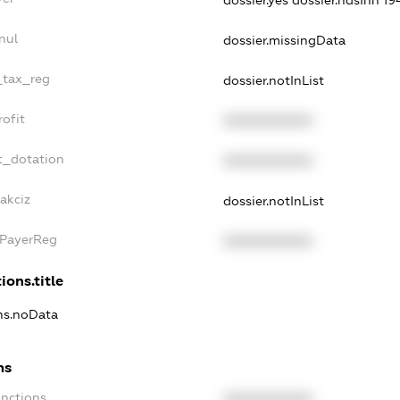
dossier.yes
dossier.ndsInn 
nul
dossier.missingData
_tax_reg
dossier.notInList
ofit
XXXXXXXXXX
t_dotation
XXXXXXXXXX
akciz
dossier.notInList
xPayerReg
XXXXXXXXXX
ions.title
ons.noData
ns
anctions
XXXXXXXXXX