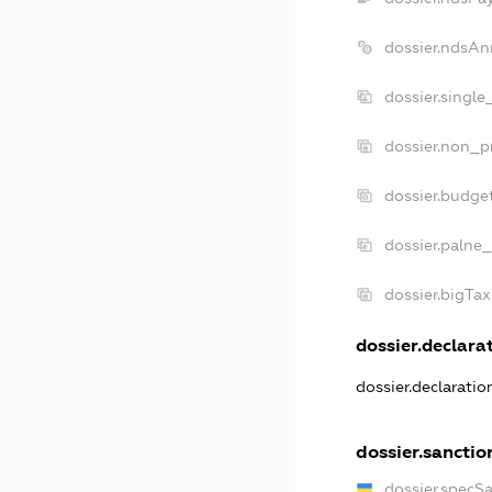
dossier.ndsAn
dossier.single
dossier.non_pr
dossier.budge
dossier.palne_
dossier.bigTa
dossier.declarat
dossier.declarati
dossier.sanctio
dossier.specS