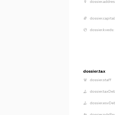
dossier.addres
dossier.capital
dossier.kveds:
dossier.tax
dossier.staff
dossier.taxDe
dossier.esvDe
dossier.ndsPa