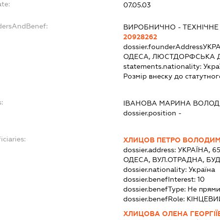
te:
07.05.03
ndersAndBenef:
ВИРОБНИЧНО - ТЕХНІЧНЕ
20928262
dossier.founderAddress
УКРА
ОДЕСА, ЛЮСТДОРФСЬКА ДО
statements.nationality:
Укра
Розмір внеску до статутног
:
ІВАНОВА МАРИНА ВОЛОД
dossier.position -
iciaries:
ХЛИЦОВ ПЕТРО ВОЛОДИ
dossier.address:
УКРАЇНА, 6
ОДЕСА, ВУЛ.ОТРАДНА, БУД
dossier.nationality:
Україна
dossier.benefInterest:
10
dossier.benefType:
Не прями
dossier.benefRole:
КІНЦЕВИ
ХЛИЦОВА ОЛЕНА ГЕОРГІЇ