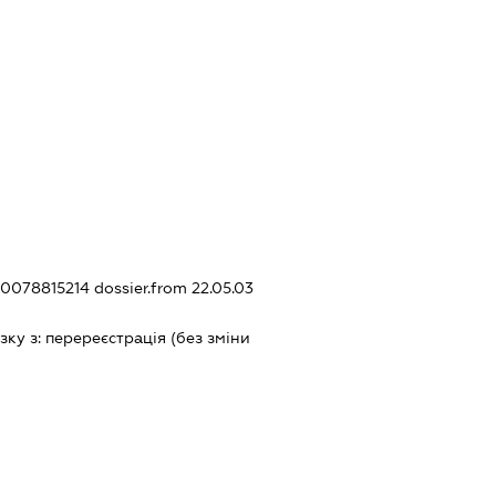
200078815214
dossier.from 22.05.03
зку з:
перереєстрацiя (без змiни