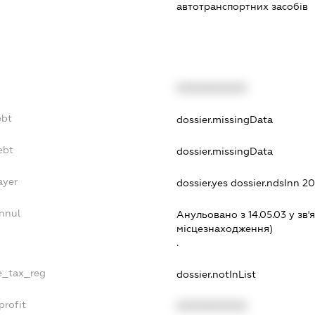
автотранспортних засобів
XXXXXXXXXX
ebt
dossier.missingData
ebt
dossier.missingData
ayer
dossier.yes
dossier.ndsInn 
nnul
Анульовано з 14.05.03 у зв'я
мiсцезнаходження)
.
le_tax_reg
dossier.notInList
profit
XXXXXXXXXX