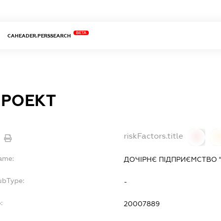
BETA
CAHEADER.PERSSEARCH
РОЕКТ
riskFactors.title
0
Name:
ДОЧІРНЄ ПІДПРИЄМСТВО 
ubType:
-
:
20007889