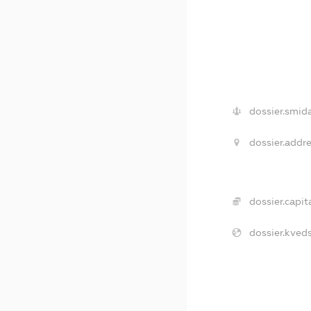
dossier.smida
dossier.addre
dossier.capita
dossier.kveds