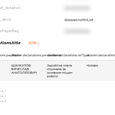
get_dotation
XXXXXXXXXX
e_akciz
dossier.notInList
axPayerReg
XXXXXXXXXX
tions.title
2018
tions.pepName
dossier.declarations.personName
dossier.declarations.relType
dossier.declaratio
ІШАНКУЛОВ
Заробітна плата
Чоловік
ВЯЧЕСЛАВ
отримана за
АНАТОЛІЙОВИЧ
основним місцем
роботи
nse_1
ense_2
ense_3