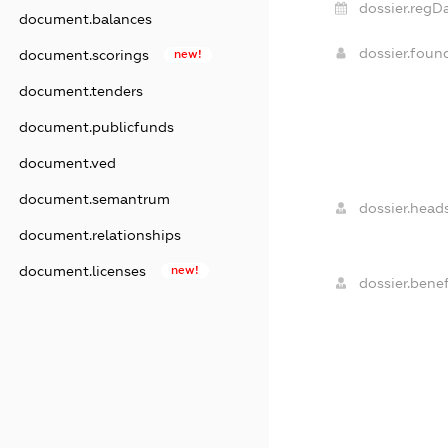
dossier.regDa
document.balances
dossier.fou
document.scorings
new!
document.tenders
document.publicfunds
document.ved
document.semantrum
dossier.heads
document.relationships
document.licenses
new!
dossier.benef