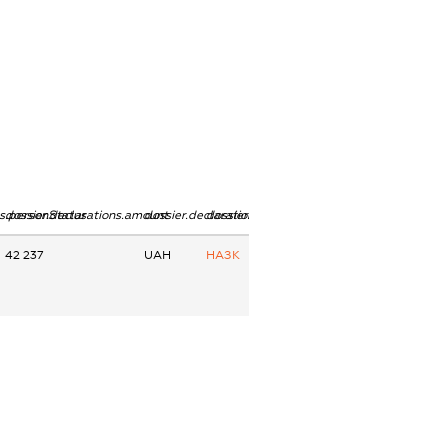
ns.personStatus
dossier.declarations.amount
dossier.declarations.currency
dossier.declarations.source
42 237
UAH
НАЗК