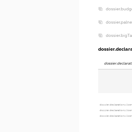
dossier.bud
dossier.paln
dossier.bigT
dossier.declara
dossier.declara
dossier.declarations.lice
dossier.declarations.lic
dossier.declarations.lic