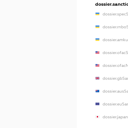
dossier.sancti
dossier.spec
dossier.rnbo
dossier.amku
dossier.ofac
dossier.ofa
dossier.gbSa
dossier.ausS
dossier.euSa
dossier.japa