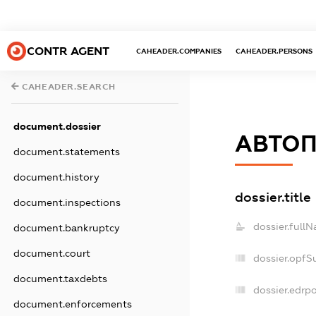
CONTR AGENT
CAHEADER.COMPANIES
CAHEADER.PERSONS
CAHEADER.SEARCH
document.dossier
АВТОП
document.statements
document.history
dossier.title
document.inspections
dossier.full
document.bankruptcy
document.court
dossier.opfS
document.taxdebts
dossier.edrpo
document.enforcements