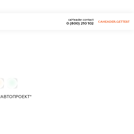
caHeader.contact
CAHEADER.GETTEST
0 (800) 210 102
0
0
"АВТОПРОЕКТ"