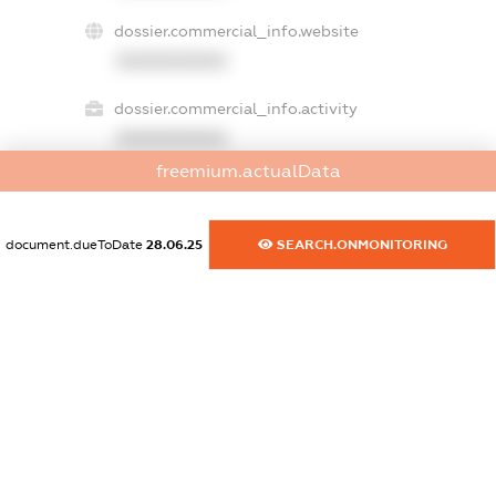
dossier.commercial_info.website
XXXXXXXXXX
dossier.commercial_info.activity
XXXXXXXXXX
freemium.actualData
freemium.exampleText_1
document.dueToDate
28.06.25
SEARCH.ONMONITORING
freemium.exampleText_2
freemium.anonymousPerSearch2
FREEMIUM.DETAILS
FREEMIUM.REGISTER