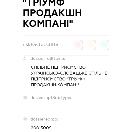
"ТРІУМФ
ПРОДАКШН
КОМПАНІ"
riskFactors.title
0
0
0
dossier.fullName:
СПІЛЬНЕ ПІДПРИЄМСТВО
УКРАЇНСЬКО-СЛОВАЦЬКЕ СПІЛЬНЕ
ПІДПРИЄМСТВО "ТРІУМФ
ПРОДАКШН КОМПАНІ"
dossier.opfSubType:
-
dossier.edrpo:
20015009