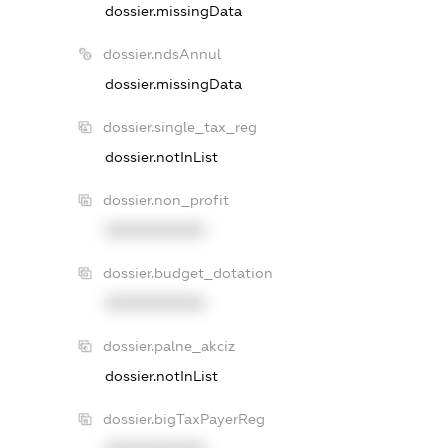
dossier.missingData
dossier.ndsAnnul
dossier.missingData
dossier.single_tax_reg
dossier.notInList
dossier.non_profit
XXXXXXXXXX
dossier.budget_dotation
XXXXXXXXXX
dossier.palne_akciz
dossier.notInList
dossier.bigTaxPayerReg