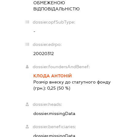
ОБМЕЖЕНОЮ
ВІДПОВІДАЛЬНІСТЮ
dossier.opfSubType:
-
dossier.edrpo:
20020312
dossier.foundersAndBenef:
КЛОДА АНТОНІЙ
Розмір внеску до статутного фонду
(грн.):
0,25
(50 %)
dossier.heads:
dossier.missingData
dossier.beneficiaries:
dossier.missingData