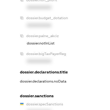
dossier.non_profit
XXXXXXXXXX
dossier.budget_dotation
XXXXXXXXXX
dossier.palne_akciz
dossier.notInList
dossier.bigTaxPayerReg
XXXXXXXXXX
dossier.declarations.title
dossier.declarations.noData
dossier.sanctions
dossier.specSanctions