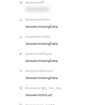
dossier.staff
XXXXXXXXXX
dossier.taxDebt
dossier.missingData
dossier.esvDebt
dossier.missingData
dossier.ndsPayer
dossier.missingData
dossier.ndsAnnul
dossier.missingData
dossier.single_tax_reg
dossier.notInList