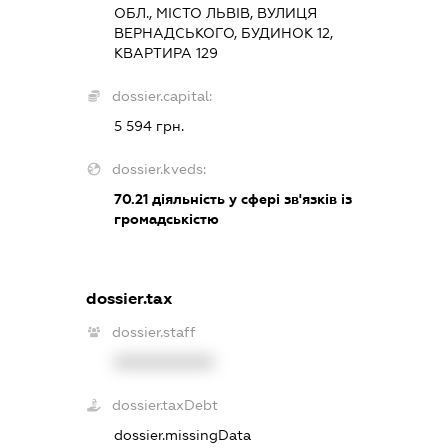
ОБЛ., МІСТО ЛЬВІВ, ВУЛИЦЯ
ВЕРНАДСЬКОГО, БУДИНОК 12,
КВАРТИРА 129
dossier.capital:
5 594 грн.
dossier.kveds:
70.21
діяльність у сфері зв'язків із
громадськістю
dossier.tax
dossier.staff
XXXXXXXXXX
dossier.taxDebt
dossier.missingData