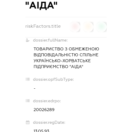
"АІДА"
riskFactors.title
0
0
0
dossier.fullName:
ТОВАРИСТВО З ОБМЕЖЕНОЮ
ВІДПОВІДАЛЬНІСТЮ СПІЛЬНЕ
УКРАЇНСЬКО-ХОРВАТСЬКЕ
ПІДПРИЄМСТВО "АІДА"
dossier.opfSubType:
-
dossier.edrpo:
20026289
dossier.regDate:
13.05.93