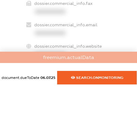
dossier.commercial_info.fax
XXXXXXXXXX
dossier.commercial_info.email
XXXXXXXXXX
dossier.commercial_info.website
XXXXXXXXXX
freemium.actualData
dossier.commercial_info.activity
XXXXXXXXXX
document.dueToDate
06.07.25
SEARCH.ONMONITORING
freemium.exampleText_1
freemium.exampleText_2
freemium.anonymousPerSearch2
FREEMIUM.DETAILS
FREEMIUM.REGISTER