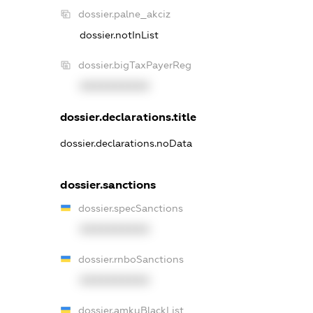
dossier.palne_akciz
dossier.notInList
dossier.bigTaxPayerReg
XXXXXXXXXX
dossier.declarations.title
dossier.declarations.noData
dossier.sanctions
dossier.specSanctions
XXXXXXXXXX
dossier.rnboSanctions
XXXXXXXXXX
dossier.amkuBlackList