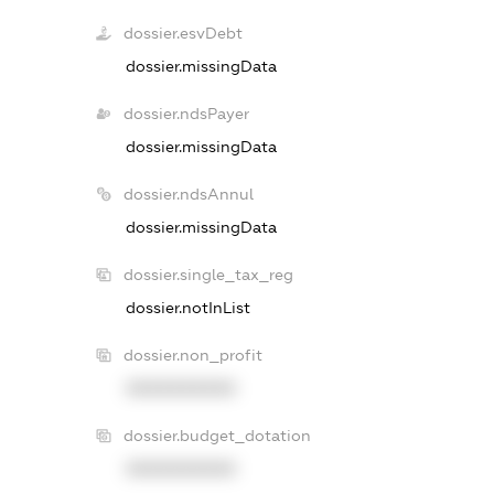
dossier.esvDebt
dossier.missingData
dossier.ndsPayer
dossier.missingData
dossier.ndsAnnul
dossier.missingData
dossier.single_tax_reg
dossier.notInList
dossier.non_profit
XXXXXXXXXX
dossier.budget_dotation
XXXXXXXXXX