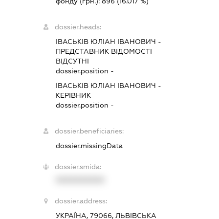
фонду (грн.):
896
(16.017 %)
dossier.heads:
ІВАСЬКІВ ЮЛІАН ІВАНОВИЧ
-
ПРЕДСТАВНИК
ВІДОМОСТІ
ВІДСУТНІ
dossier.position -
ІВАСЬКІВ ЮЛІАН ІВАНОВИЧ
-
КЕРІВНИК
dossier.position -
dossier.beneficiaries:
dossier.missingData
dossier.smida:
XXXXXXXXXX
dossier.address:
УКРАЇНА, 79066, ЛЬВІВСЬКА