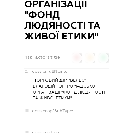
ОРГАНІЗАЦІЇ
"ФОНД
ЛЮДЯНОСТІ ТА
ЖИВОЇ ЕТИКИ"
riskFactors.title
0
0
0
dossier.fullName:
"ТОРГОВИЙ ДІМ "ВЕЛЕС"
БЛАГОДІЙНОЇ ГРОМАДСЬКОЇ
ОРГАНІЗАЦІЇ "ФОНД ЛЮДЯНОСТІ
ТА ЖИВОЇ ЕТИКИ"
dossier.opfSubType:
-
dossier.edrpo: