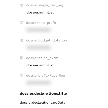
dossier.single_tax_reg
dossier.notInList
dossier.non_profit
XXXXXXXXXX
dossier.budget_dotation
XXXXXXXXXX
dossier.palne_akciz
dossier.notInList
dossier.bigTaxPayerReg
XXXXXXXXXX
dossier.declarations.title
dossier.declarations.noData