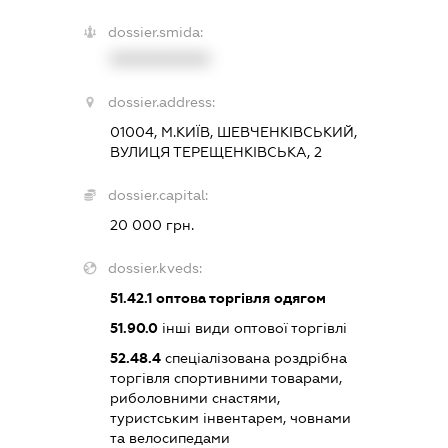
dossier.smida:
XXXXXXXXXX
dossier.address:
01004, М.КИЇВ, ШЕВЧЕНКІВСЬКИЙ,
ВУЛИЦЯ ТЕРЕЩЕНКІВСЬКА, 2
dossier.capital:
20 000 грн.
dossier.kveds:
51.42.1
оптова торгівля одягом
51.90.0
інші види оптової торгівлі
52.48.4
спеціалізована роздрібна
торгівля спортивними товарами,
риболовними снастями,
туристським інвентарем, човнами
та велосипедами