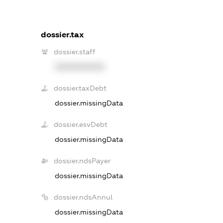
dossier.tax
dossier.staff
XXXXXXXXXX
dossier.taxDebt
dossier.missingData
dossier.esvDebt
dossier.missingData
dossier.ndsPayer
dossier.missingData
dossier.ndsAnnul
dossier.missingData