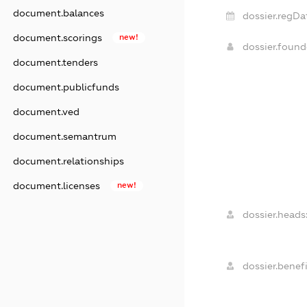
document.balances
dossier.regDa
document.scorings
new!
dossier.foun
document.tenders
document.publicfunds
document.ved
document.semantrum
document.relationships
document.licenses
new!
dossier.heads
dossier.benefi