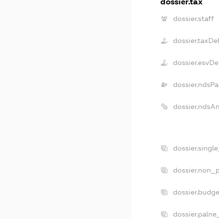
dossier.tax
dossier.staff
dossier.taxDe
dossier.esvDe
dossier.ndsPa
dossier.ndsA
dossier.singl
dossier.non_p
dossier.budg
dossier.palne