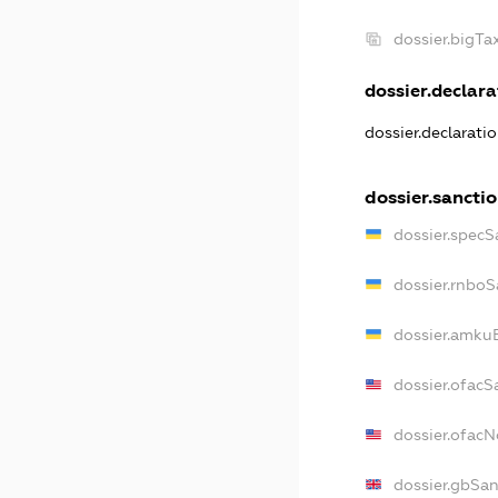
dossier.bigT
dossier.declara
dossier.declarati
dossier.sancti
dossier.specS
dossier.rnboS
dossier.amkuB
dossier.ofacS
dossier.ofac
dossier.gbSan