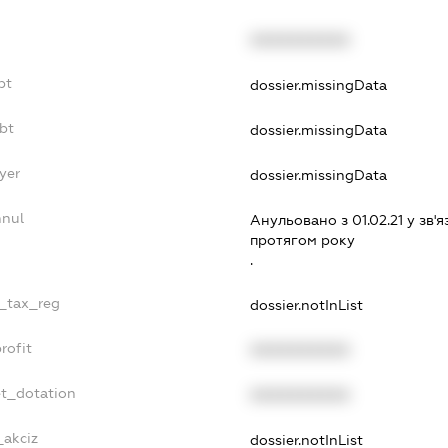
XXXXXXXXXX
bt
dossier.missingData
bt
dossier.missingData
yer
dossier.missingData
nnul
Анульовано з 01.02.21 у зв'я
протягом року
.
e_tax_reg
dossier.notInList
rofit
XXXXXXXXXX
et_dotation
XXXXXXXXXX
_akciz
dossier.notInList