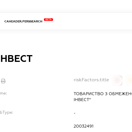
BETA
CAHEADER.PERSSEARCH
ІНВЕСТ
riskFactors.title
0
ame:
ТОВАРИСТВО З ОБМЕЖЕН
ІНВЕСТ"
ubType:
-
:
20032491