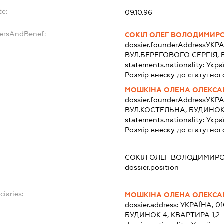
te:
09.10.96
dersAndBenef:
СОКІЛ ОЛЕГ ВОЛОДИМИР
dossier.founderAddress
УКРА
ВУЛ.БЕРЕГОВОГО СЕРГІЯ, 
statements.nationality:
Укра
Розмір внеску до статутног
МОШКІНА ОЛЕНА ОЛЕКСА
dossier.founderAddress
УКРА
ВУЛ.КОСТЕЛЬНА, БУДИНОК 
statements.nationality:
Укра
Розмір внеску до статутног
:
СОКІЛ ОЛЕГ ВОЛОДИМИР
dossier.position -
ciaries:
МОШКІНА ОЛЕНА ОЛЕКСА
dossier.address:
УКРАЇНА, 0
БУДИНОК 4, КВАРТИРА 1,2