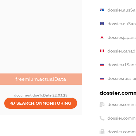
dossier.ausSa
dossier.euSan
dossier.japan
dossier.cana
dossier.rfSan
dossier.russi
freemium.actualData
dossier.comm
document.dueToDate
22.03.25
SEARCH.ONMONITORING
dossier.comme
dossier.comm
dossier.comme