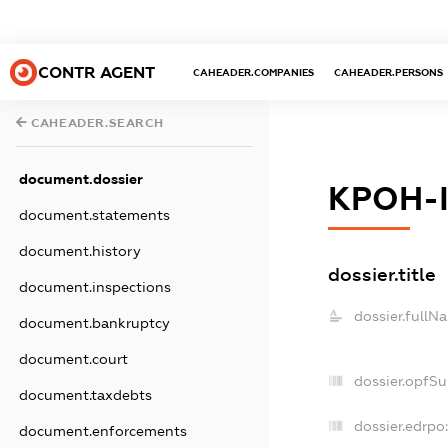
CONTR AGENT
CAHEADER.COMPANIES
CAHEADER.PERSONS
CAHEADER.SEARCH
document.dossier
КРОН-
document.statements
document.history
dossier.title
document.inspections
dossier.fullN
document.bankruptcy
document.court
dossier.opfS
document.taxdebts
dossier.edrpo
document.enforcements