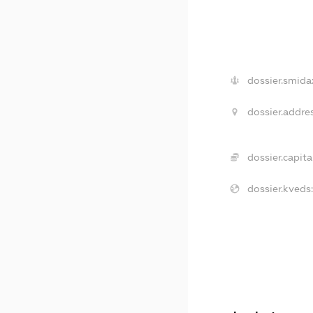
dossier.smida
dossier.addres
dossier.capital
dossier.kveds