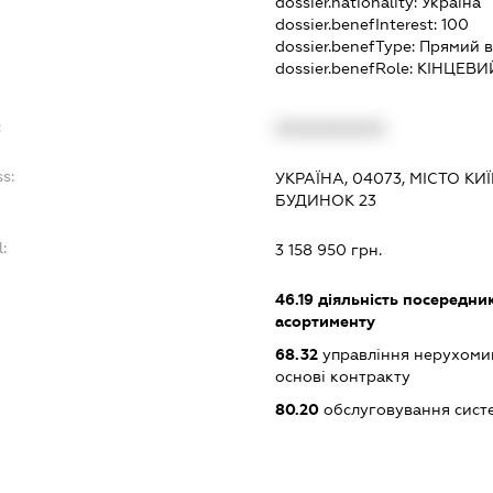
dossier.nationality:
Україна
dossier.benefInterest:
100
dossier.benefType:
Прямий в
dossier.benefRole:
КІНЦЕВИ
:
XXXXXXXXXX
s:
УКРАЇНА, 04073, МІСТО К
БУДИНОК 23
:
3 158 950 грн.
:
46.19
діяльність посередник
асортименту
68.32
управління нерухоми
основі контракту
80.20
обслуговування сист