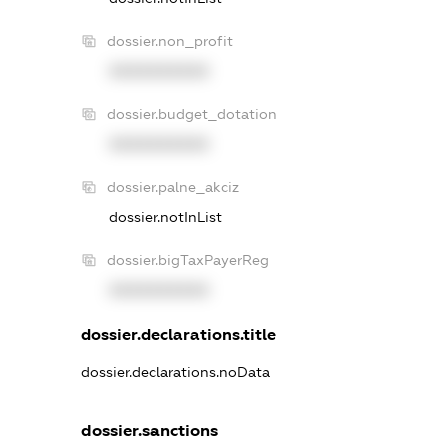
dossier.non_profit
XXXXXXXXXX
dossier.budget_dotation
XXXXXXXXXX
dossier.palne_akciz
dossier.notInList
dossier.bigTaxPayerReg
XXXXXXXXXX
dossier.declarations.title
dossier.declarations.noData
dossier.sanctions