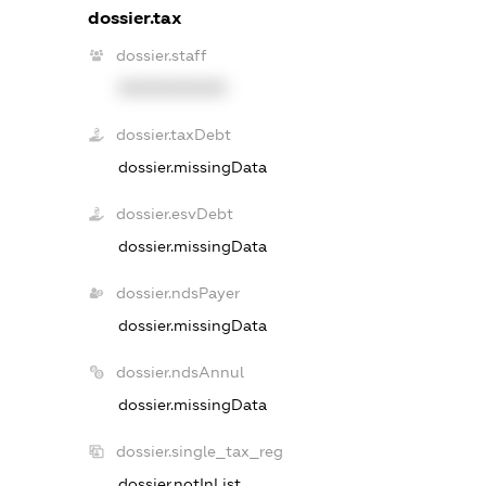
dossier.tax
dossier.staff
XXXXXXXXXX
dossier.taxDebt
dossier.missingData
dossier.esvDebt
dossier.missingData
dossier.ndsPayer
dossier.missingData
dossier.ndsAnnul
dossier.missingData
dossier.single_tax_reg
dossier.notInList