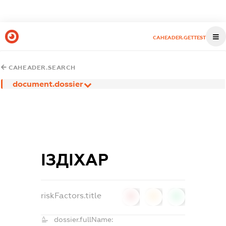
CAHEADER.GETTEST
CAHEADER.SEARCH
document.dossier
ІЗДІХАР
riskFactors.title
0
0
0
dossier.fullName: