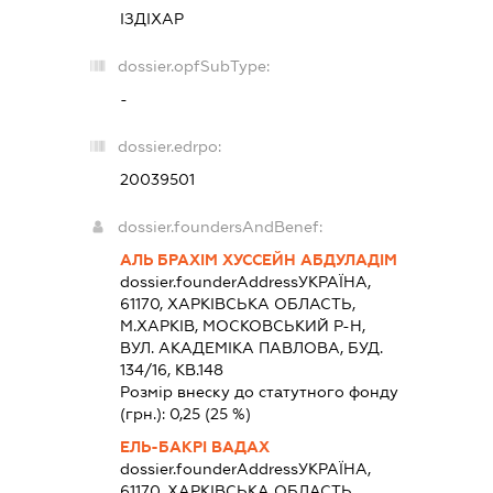
ІЗДІХАР
dossier.opfSubType:
-
dossier.edrpo:
20039501
dossier.foundersAndBenef:
АЛЬ БРАХІМ ХУССЕЙН АБДУЛАДІМ
dossier.founderAddress
УКРАЇНА,
61170, ХАРКIВСЬКА ОБЛАСТЬ,
М.ХАРКІВ, МОСКОВСЬКИЙ Р-Н,
ВУЛ. АКАДЕМІКА ПАВЛОВА, БУД.
134/16, КВ.148
Розмір внеску до статутного фонду
(грн.):
0,25
(25 %)
ЕЛЬ-БАКРІ ВАДАХ
dossier.founderAddress
УКРАЇНА,
61170, ХАРКIВСЬКА ОБЛАСТЬ,