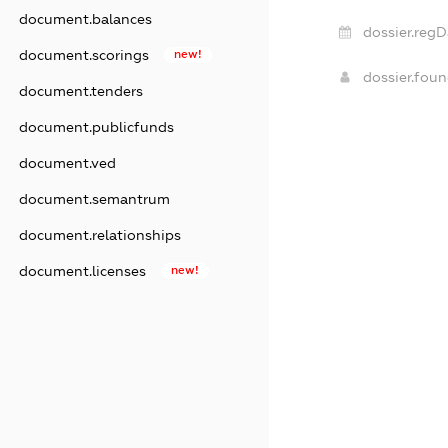
document.balances
dossier.regD
document.scorings
new!
dossier.fou
document.tenders
document.publicfunds
document.ved
document.semantrum
document.relationships
document.licenses
new!