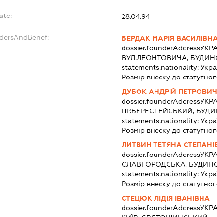
ate:
28.04.94
ndersAndBenef:
БЕРДАК МАРІЯ ВАСИЛІВН
dossier.founderAddress
УКРА
ВУЛ.ЛЕОНТОВИЧА, БУДИНОК
statements.nationality:
Укра
Розмір внеску до статутног
ДУБОК АНДРІЙ ПЕТРОВИЧ
dossier.founderAddress
УКРА
ПР.БЕРЕСТЕЙСЬКИЙ, БУДИН
statements.nationality:
Укра
Розмір внеску до статутног
ЛИТВИН ТЕТЯНА СТЕПАНІ
dossier.founderAddress
УКРА
СЛАВГОРОДСЬКА, БУДИНО
statements.nationality:
Укра
Розмір внеску до статутног
СТЕЦЮК ЛІДІЯ ІВАНІВНА
dossier.founderAddress
УКРА