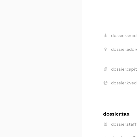
dossier.smid
dossier.addr
dossier.capit
dossier.kved
dossier.tax
dossier.staff