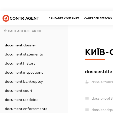
CONTR AGENT
CAHEADER.COMPANIES
CAHEADER.PERSONS
CAHEADER.SEARCH
document.dossier
КИЇВ-
document.statements
document.history
dossier.title
document.inspections
document.bankruptcy
dossier.full
document.court
dossier.opf
document.taxdebts
document.enforcements
dossier.edrp