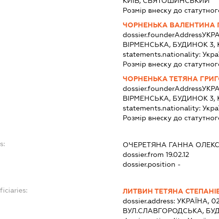
КИЇВ, СВЯТОШИНСЬКИЙ
Розмір внеску до статутног
ЧОРНЕНЬКА ВАЛЕНТИНА 
dossier.founderAddress
УКРА
ВІРМЕНСЬКА, БУДИНОК 3,
statements.nationality:
Укра
Розмір внеску до статутног
ЧОРНЕНЬКА ТЕТЯНА ГРИГ
dossier.founderAddress
УКРА
ВІРМЕНСЬКА, БУДИНОК 3,
statements.nationality:
Укра
Розмір внеску до статутног
s:
ОЧЕРЕТЯНА ГАННА ОЛЕК
dossier.from 19.02.12
dossier.position -
iciaries:
ЛИТВИН ТЕТЯНА СТЕПАНІ
dossier.address:
УКРАЇНА, 02
ВУЛ.СЛАВГОРОДСЬКА, БУ