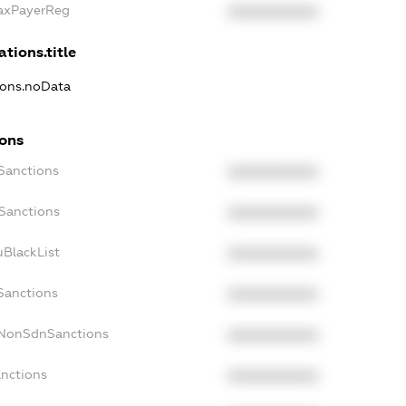
TaxPayerReg
XXXXXXXXXX
ations.title
tions.noData
ions
cSanctions
XXXXXXXXXX
oSanctions
XXXXXXXXXX
uBlackList
XXXXXXXXXX
Sanctions
XXXXXXXXXX
cNonSdnSanctions
XXXXXXXXXX
anctions
XXXXXXXXXX