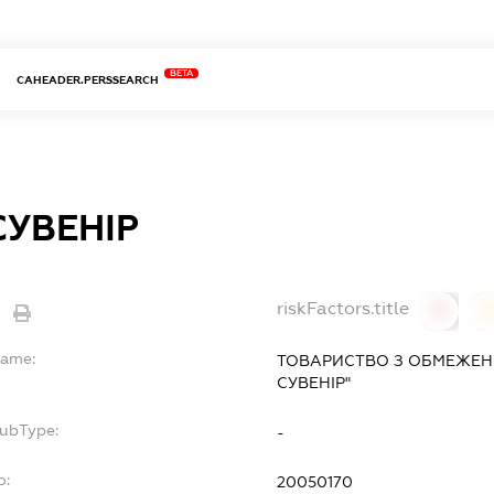
BETA
CAHEADER.PERSSEARCH
СУВЕНІР
riskFactors.title
0
Name:
ТОВАРИСТВО З ОБМЕЖЕНО
СУВЕНІР"
SubType:
-
o:
20050170