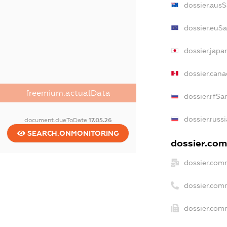
dossier.aus
dossier.euS
dossier.jap
dossier.can
freemium.actualData
dossier.rfSa
dossier.russ
document.dueToDate
17.05.26
SEARCH.ONMONITORING
dossier.com
dossier.com
dossier.com
dossier.comm