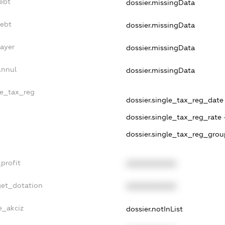
ebt
dossier.missingData
Debt
dossier.missingData
Payer
dossier.missingData
Annul
dossier.missingData
le_tax_reg
dossier.single_tax_reg_date -
dossier.single_tax_reg_rate 
dossier.single_tax_reg_grou
profit
XXXXXXXXXX
get_dotation
XXXXXXXXXX
e_akciz
dossier.notInList