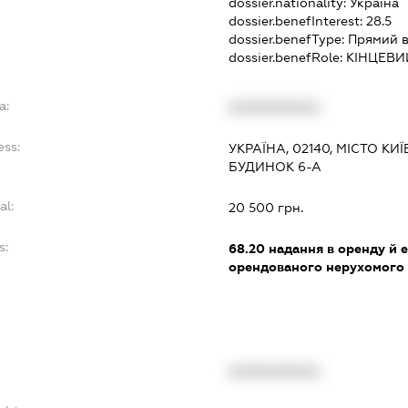
dossier.nationality:
Україна
dossier.benefInterest:
28.5
dossier.benefType:
Прямий в
dossier.benefRole:
КІНЦЕВИ
a:
XXXXXXXXXX
ess:
УКРАЇНА, 02140, МІСТО К
БУДИНОК 6-А
al:
20 500 грн.
s:
68.20
надання в оренду й е
орендованого нерухомого
XXXXXXXXXX