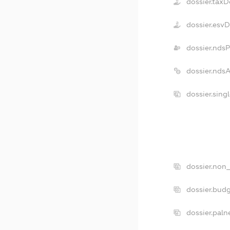
dossier.taxD
dossier.esv
dossier.nds
dossier.nds
dossier.sing
dossier.non_
dossier.bud
dossier.paln