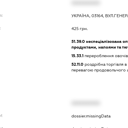
XXXXXXXXXX
s:
УКРАЇНА, 03164, ВУЛ.ГЕНЕ
:
425 грн.
51.39.0
неспеціалізована оп
продуктами, напоями та т
15.33.1
перероблення овочів 
52.11.0
роздрібна торгівля в
перевагою продовольчого 
XXXXXXXXXX
bt
dossier.missingData