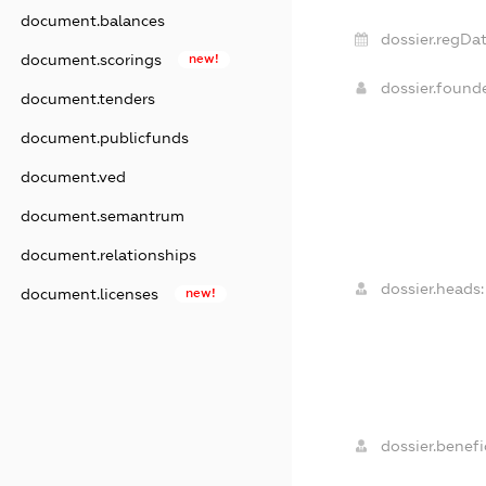
document.balances
dossier.regDat
document.scorings
new!
dossier.found
document.tenders
document.publicfunds
document.ved
document.semantrum
document.relationships
dossier.heads:
document.licenses
new!
dossier.benefic