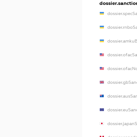
dossier.sanctio
dossier.specS
dossier.rnboS
dossier.amkuB
dossier.ofacS
dossier.ofac
dossier.gbSan
dossier.ausSa
dossier.euSan
dossier.japan