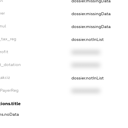
bt
dossier.missingData
yer
dossier.missingData
nul
dossier.missingData
e_tax_reg
dossier.notInList
rofit
XXXXXXXXXX
t_dotation
XXXXXXXXXX
_akciz
dossier.notInList
xPayerReg
XXXXXXXXXX
ions.title
ons.noData