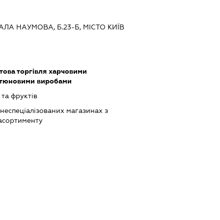
РАЛА НАУМОВА, Б.23-Б, МІСТО КИЇВ
това торгівля харчовими
ютюновими виробами
та фруктів
 неспеціалізованих магазинах з
асортименту