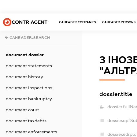
CONTR AGENT
CAHEADER.COMPANIES
CAHEADER.PERSONS
CAHEADER.SEARCH
document.dossier
З ІНОЗ
document.statements
"АЛЬТР
document.history
document.inspections
dossier.title
document.bankruptcy
dossier.fullNa
document.court
dossier.opfSu
document.taxdebts
document.enforcements
dossier.edrpo: