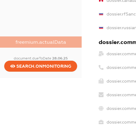
dossier.canad
dossier.rfSanc
dossier.russia
dossier.comme
freemium.actualData
dossier.comme
document.dueToDate
28.06.25
SEARCH.ONMONITORING
dossier.comme
dossier.comme
dossier.comme
dossier.comme
dossier.commer