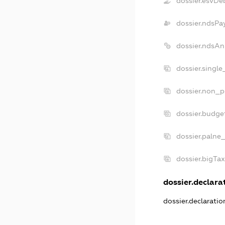
dossier.esvDe
dossier.ndsPa
dossier.ndsAn
dossier.singl
dossier.non_p
dossier.budge
dossier.palne
dossier.bigTa
dossier.declarat
dossier.declarati