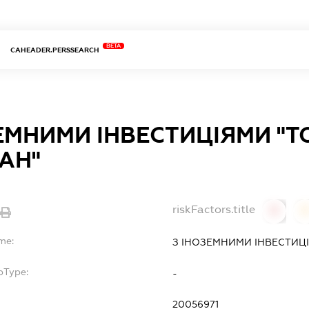
BETA
CAHEADER.PERSSEARCH
ЕМНИМИ ІНВЕСТИЦІЯМИ "Т
АН"
riskFactors.title
0
me:
З ІНОЗЕМНИМИ ІНВЕСТИЦІ
bType:
-
20056971