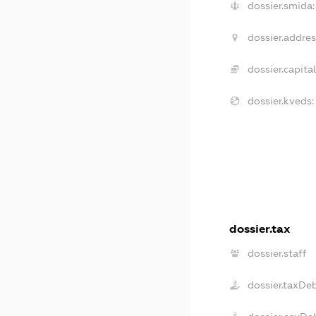
dossier.smida:
dossier.addres
dossier.capital
dossier.kveds:
dossier.tax
dossier.staff
dossier.taxDe