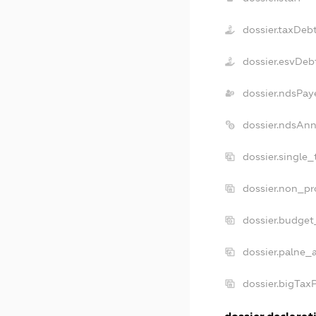
dossier.taxDeb
dossier.esvDeb
dossier.ndsPay
dossier.ndsAnn
dossier.single
dossier.non_pr
dossier.budget
dossier.palne_
dossier.bigTax