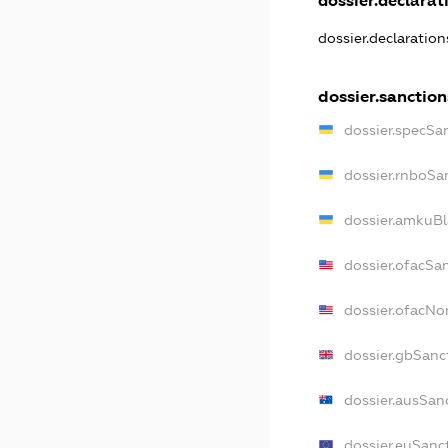
dossier.declarati
dossier.declaratio
dossier.sanction
dossier.specSa
dossier.rnboSa
dossier.amkuBl
dossier.ofacSa
dossier.ofacN
dossier.gbSanc
dossier.ausSan
dossier.euSanc