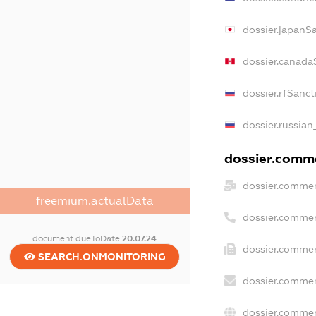
dossier.japanS
dossier.canada
dossier.rfSanct
dossier.russian
dossier.comme
dossier.commer
freemium.actualData
dossier.commer
document.dueToDate
20.07.24
dossier.commer
SEARCH.ONMONITORING
dossier.commer
dossier.commer