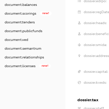
dossier.edrpo:
document.balances
dossier.regDate
document.scorings
new!
document.tenders
dossier.heads:
document.publicfunds
dossier.benefici
document.ved
dossier.smida:
document.semantrum
dossier.address
document.relationships
document.licenses
new!
dossier.capital:
dossier.kveds:
dossier.tax
dossier.staff