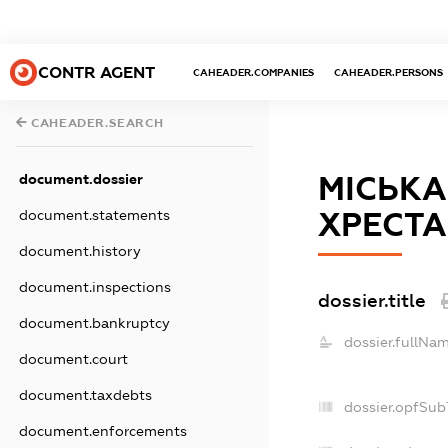
CONTR AGENT
CAHEADER.COMPANIES
CAHEADER.PERSONS
CAHEADER.SEARCH
МІСЬКА
document.dossier
ХРЕСТА
document.statements
document.history
document.inspections
dossier.title
document.bankruptcy
dossier.fullNam
document.court
document.taxdebts
dossier.opfSub
document.enforcements