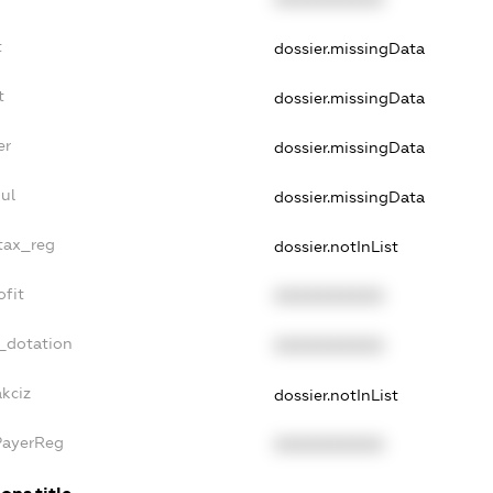
t
dossier.missingData
t
dossier.missingData
er
dossier.missingData
ul
dossier.missingData
_tax_reg
dossier.notInList
ofit
XXXXXXXXXX
_dotation
XXXXXXXXXX
akciz
dossier.notInList
PayerReg
XXXXXXXXXX