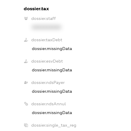
dossier.tax
dossier.staff
XXXXXXXXXX
dossier.taxDebt
dossier.missingData
dossier.esvDebt
dossier.missingData
dossier.ndsPayer
dossier.missingData
dossier.ndsAnnul
dossier.missingData
dossier.single_tax_reg