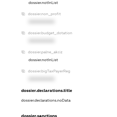
dossier.notInList
dossier.non_profit
XXXXXXXXXX
dossier.budget_dotation
XXXXXXXXXX
dossier.palne_akciz
dossier.notInList
dossier.bigTaxPayerReg
XXXXXXXXXX
dossier.declarations.title
dossier.declarations.noData
dossier.sanctions