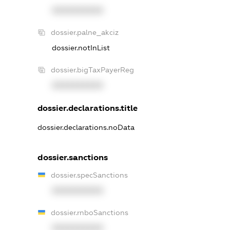
XXXXXXXXXX
dossier.palne_akciz
dossier.notInList
dossier.bigTaxPayerReg
XXXXXXXXXX
dossier.declarations.title
dossier.declarations.noData
dossier.sanctions
dossier.specSanctions
XXXXXXXXXX
dossier.rnboSanctions
XXXXXXXXXX