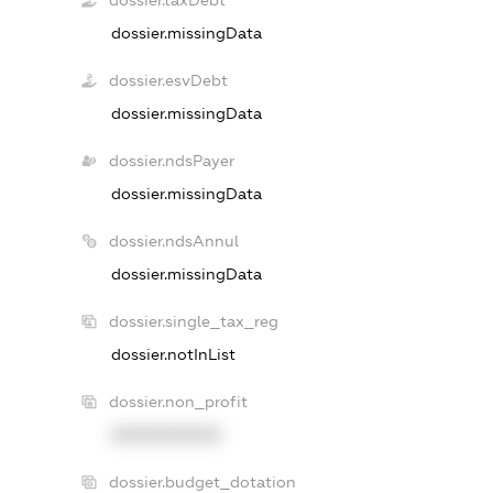
dossier.taxDebt
dossier.missingData
dossier.esvDebt
dossier.missingData
dossier.ndsPayer
dossier.missingData
dossier.ndsAnnul
dossier.missingData
dossier.single_tax_reg
dossier.notInList
dossier.non_profit
XXXXXXXXXX
dossier.budget_dotation