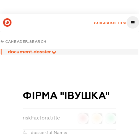
CAHEADER.GETTEST
CAHEADER.SEARCH
document.dossier
ФІРМА "ІВУШКА"
riskFactors.title
0
0
0
dossier.fullName: