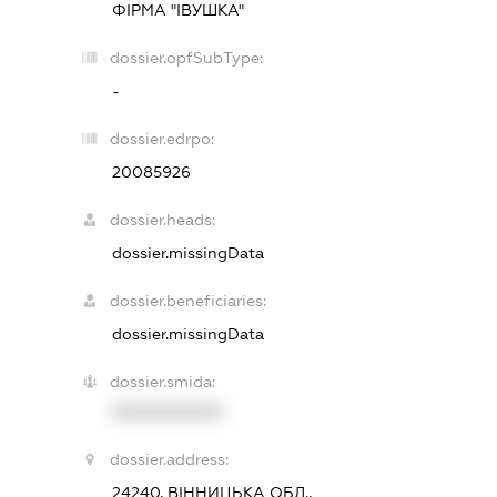
ФІРМА "ІВУШКА"
dossier.opfSubType:
-
dossier.edrpo:
20085926
dossier.heads:
dossier.missingData
dossier.beneficiaries:
dossier.missingData
dossier.smida:
XXXXXXXXXX
dossier.address:
24240, ВІННИЦЬКА ОБЛ.,