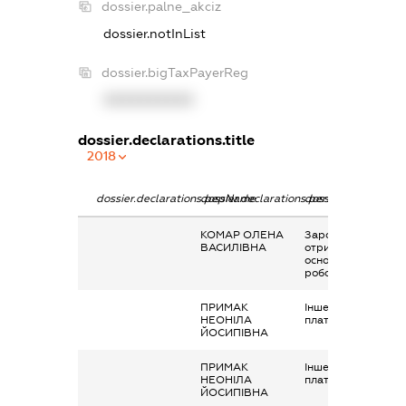
dossier.palne_akciz
dossier.notInList
dossier.bigTaxPayerReg
XXXXXXXXXX
dossier.declarations.title
2018
dossier.declarations.pepName
dossier.declarations.personName
dossier.declaration
КОМАР ОЛЕНА
Заробітна плата
ВАСИЛІВНА
отримана за
основним місцем
роботи
ПРИМАК
Інше, Заробітна
НЕОНІЛА
плата
ЙОСИПІВНА
ПРИМАК
Інше, Заробітна
НЕОНІЛА
плата
ЙОСИПІВНА