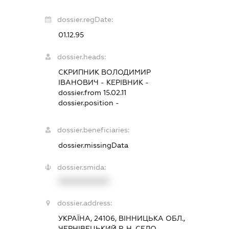
dossier.regDate:
01.12.95
dossier.heads:
СКРИПНИК ВОЛОДИМИР
ІВАНОВИЧ
-
КЕРІВНИК
-
dossier.from 15.02.11
dossier.position -
dossier.beneficiaries:
dossier.missingData
dossier.smida:
XXXXXXXXXX
dossier.address:
УКРАЇНА, 24106, ВІННИЦЬКА ОБЛ.,
ЧЕРНІВЕЦЬКИЙ Р-Н, СЕЛО