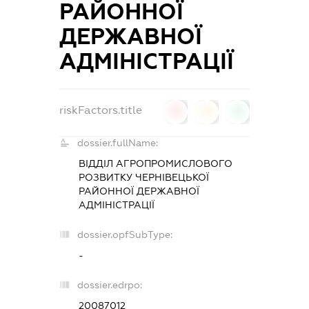
РАЙОННОЇ
ДЕРЖАВНОЇ
АДМІНІСТРАЦІЇ
riskFactors.title
0
0
0
dossier.fullName:
ВІДДІЛ АГРОПРОМИСЛОВОГО
РОЗВИТКУ ЧЕРНІВЕЦЬКОЇ
РАЙОННОЇ ДЕРЖАВНОЇ
АДМІНІСТРАЦІЇ
dossier.opfSubType:
-
dossier.edrpo:
20087012