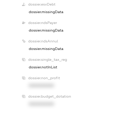
dossier.esvDebt
dossier.missingData
dossier.ndsPayer
dossier.missingData
dossier.ndsAnnul
dossier.missingData
dossier.single_tax_reg
dossier.notInList
dossier.non_profit
XXXXXXXXXX
dossier.budget_dotation
XXXXXXXXXX