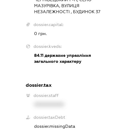
МАЗУРІВКА, ВУЛИЦЯ
НЕЗАЛЕЖНОСТІ , БУДИНОК 37
dossier.capital:
0 грн.
dossier.kveds:
84.11
державне управління
загального характеру
dossier.tax
dossier.staff
XXXXXXXXXX
dossier.taxDebt
dossier.missingData