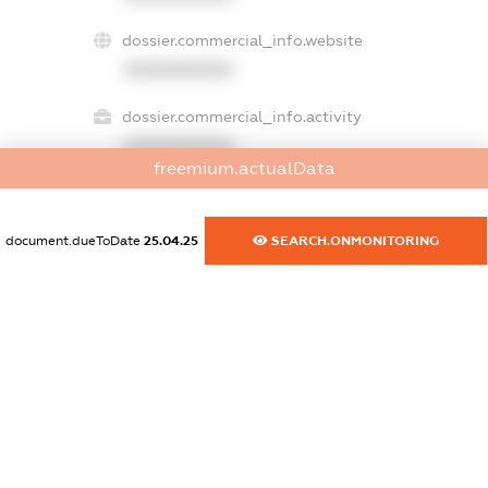
dossier.commercial_info.website
XXXXXXXXXX
dossier.commercial_info.activity
XXXXXXXXXX
freemium.actualData
document.dueToDate
25.04.25
SEARCH.ONMONITORING
freemium.exampleText_1
freemium.exampleText_2
freemium.anonymousPerSearch2
FREEMIUM.DETAILS
FREEMIUM.REGISTER