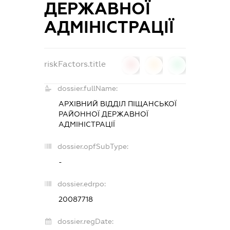
ДЕРЖАВНОЇ
АДМІНІСТРАЦІЇ
riskFactors.title
0
0
0
dossier.fullName:
АРХІВНИЙ ВІДДІЛ ПІЩАНСЬКОЇ
РАЙОННОЇ ДЕРЖАВНОЇ
АДМІНІСТРАЦІЇ
dossier.opfSubType:
-
dossier.edrpo:
20087718
dossier.regDate: