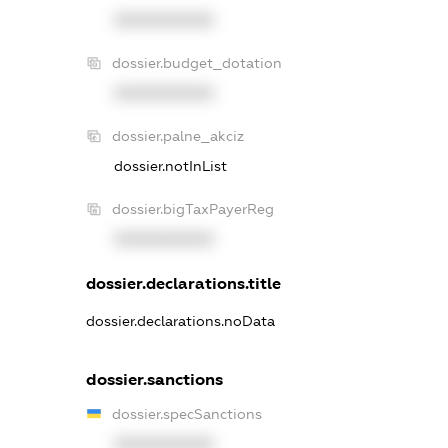
XXXXXXXXXX
dossier.budget_dotation
XXXXXXXXXX
dossier.palne_akciz
dossier.notInList
dossier.bigTaxPayerReg
XXXXXXXXXX
dossier.declarations.title
dossier.declarations.noData
dossier.sanctions
dossier.specSanctions
XXXXXXXXXX