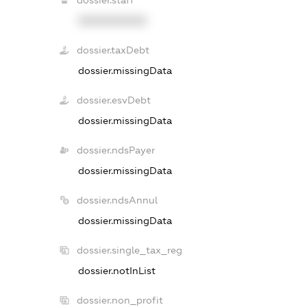
XXXXXXXXXX
dossier.taxDebt
dossier.missingData
dossier.esvDebt
dossier.missingData
dossier.ndsPayer
dossier.missingData
dossier.ndsAnnul
dossier.missingData
dossier.single_tax_reg
dossier.notInList
dossier.non_profit