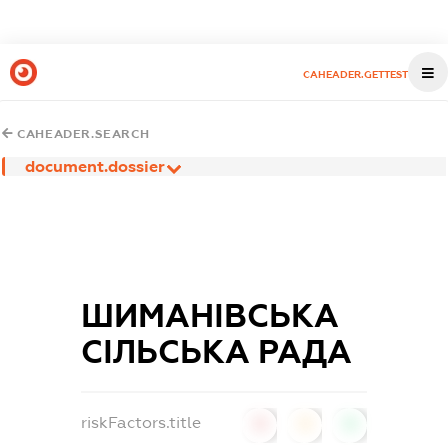
CAHEADER.GETTEST
CAHEADER.SEARCH
document.dossier
ШИМАНІВСЬКА
СІЛЬСЬКА РАДА
riskFactors.title
0
0
0