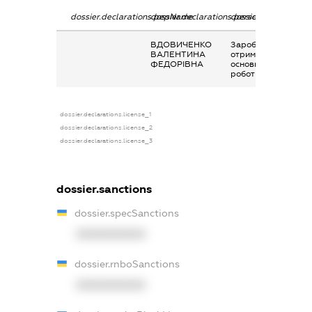
dossier.declarations.pepName
dossier.declarations.personName
dossier.declaration
ВДОВИЧЕНКО
Заробітна плата
ВАЛЕНТИНА
отримана за
ФЕДОРІВНА
основним місцем
роботи
dossier.declarations.license_1
dossier.declarations.license_2
dossier.declarations.license_3
dossier.sanctions
dossier.specSanctions
XXXXXXXXXX
dossier.rnboSanctions
XXXXXXXXXX