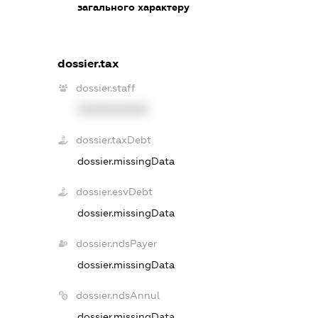
загального характеру
dossier.tax
dossier.staff
XXXXXXXXXX
dossier.taxDebt
dossier.missingData
dossier.esvDebt
dossier.missingData
dossier.ndsPayer
dossier.missingData
dossier.ndsAnnul
dossier.missingData