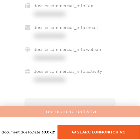
dossier.commercial_info.fax
XXXXXXXXXX
dossier.commercial_info.email
XXXXXXXXXX
dossier.commercial_info.website
XXXXXXXXXX
dossier.commercial_info.activity
XXXXXXXXXX
freemium.exampleText_1
freemium.actualData
freemium.exampleText_2
freemium.anonymousPerSearch2
FREEMIUM.DETAILS
document.dueToDate
30.07.21
SEARCH.ONMONITORING
FREEMIUM.REGISTER