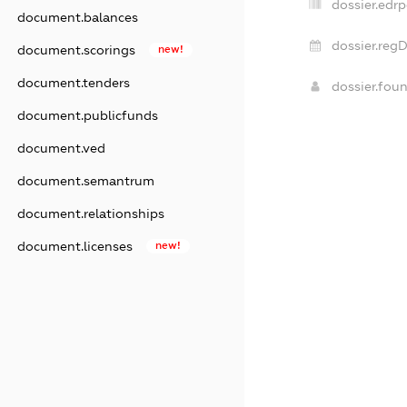
dossier.edrp
document.balances
dossier.regD
document.scorings
new!
document.tenders
dossier.fou
document.publicfunds
document.ved
document.semantrum
document.relationships
document.licenses
new!