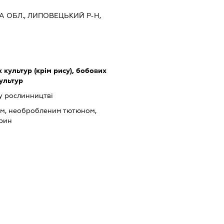
КА ОБЛ., ЛИПОВЕЦЬКИЙ Р-Н,
культур (крім рису), бобових
культур
у рослинництві
ом, необробленим тютюном,
арин