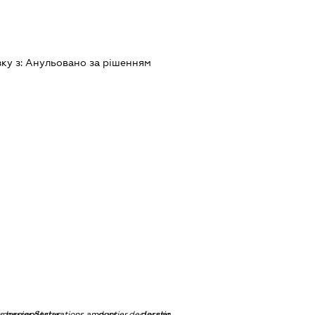
зку з:
Анульовано за рiшенням
ns.personStatus
dossier.declarations.amount
dossier.declarations.currency
dossier.declarations.source