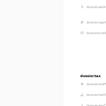
dossier.addr
dossier.capit
dossier.kved
dossier.tax
dossier.staf
dossier.tax
dossier.esv