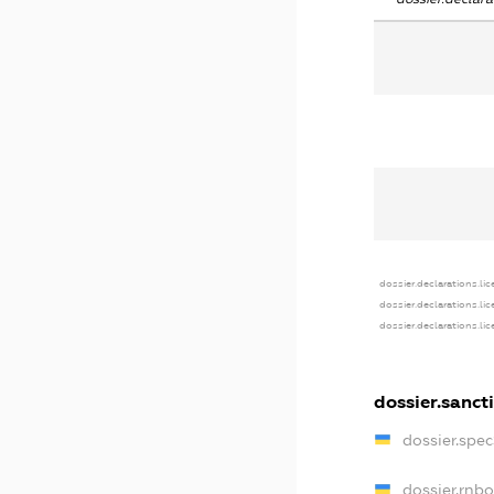
dossier.declarations.li
dossier.declarations.li
dossier.declarations.li
dossier.sanct
dossier.spe
dossier.rnb