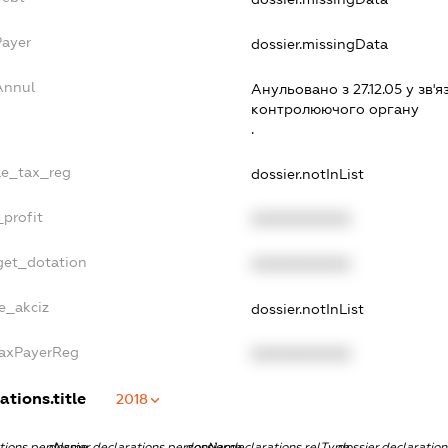
Payer
dossier.missingData
Annul
Анульовано з 27.12.05 у зв'я
контролюючого органу
.
gle_tax_reg
dossier.notInList
_profit
XXXXXXXXXX
get_dotation
XXXXXXXXXX
ne_akciz
dossier.notInList
TaxPayerReg
XXXXXXXXXX
ations.title
2018
ations.pepName
dossier.declarations.personName
dossier.declarations.relType
dossier.declaratio