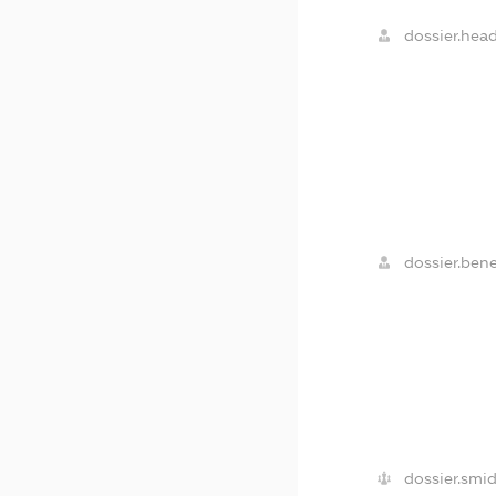
dossier.head
dossier.bene
dossier.smid