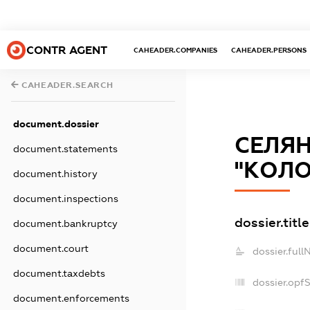
CONTR AGENT
CAHEADER.COMPANIES
CAHEADER.PERSONS
CAHEADER.SEARCH
document.dossier
СЕЛЯН
document.statements
"КOЛ
document.history
document.inspections
dossier.title
document.bankruptcy
document.court
dossier.full
document.taxdebts
dossier.opf
document.enforcements