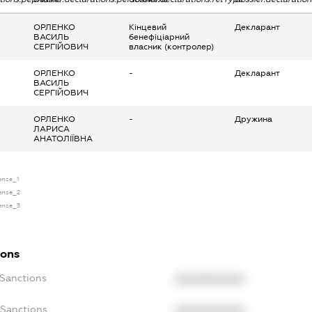
ОРЛЕНКО
Кінцевий
Декларант
ВАСИЛЬ
бенефіціарний
СЕРГІЙОВИЧ
власник (контролер)
ОРЛЕНКО
-
Декларант
ВАСИЛЬ
СЕРГІЙОВИЧ
ОРЛЕНКО
-
Дружина
ЛАРИСА
АНАТОЛІЇВНА
cense_1
cense_2
cense_3
ions
cSanctions
XXXXXXXXXX
oSanctions
XXXXXXXXXX