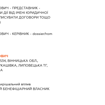
ОВИЧ
-
ПРЕДСТАВНИК
-
 ДІЇ ВІД ІМЕНІ ЮРИДИЧНОЇ
ІДПИСУВАТИ ДОГОВОРИ ТОЩО
)
ОВИЧ
-
КЕРІВНИК
- dossier.from
ОВИЧ
2534, ВІННИЦЬКА ОБЛ.,
УКАШІВКА, ЛИПОВЕЦЬКА ТГ,
9А
ирішальний вплив
Й БЕНЕФІЦІАРНИЙ ВЛАСНИК