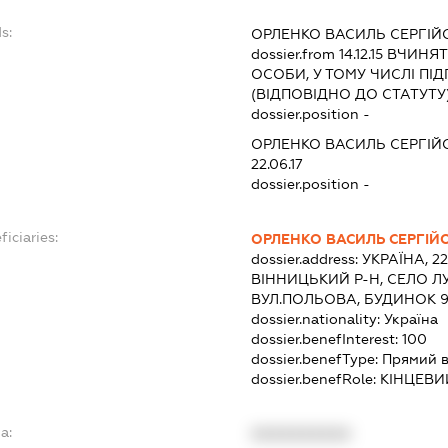
s:
ОРЛЕНКО ВАСИЛЬ СЕРГІЙ
dossier.from 14.12.15
ВЧИНЯТИ
ОСОБИ, У ТОМУ ЧИСЛІ П
(ВІДПОВІДНО ДО СТАТУТУ
dossier.position -
ОРЛЕНКО ВАСИЛЬ СЕРГІЙ
22.06.17
dossier.position -
ficiaries:
ОРЛЕНКО ВАСИЛЬ СЕРГІЙ
dossier.address:
УКРАЇНА, 2
ВІННИЦЬКИЙ Р-Н, СЕЛО Л
ВУЛ.ПОЛЬОВА, БУДИНОК 
dossier.nationality:
Україна
dossier.benefInterest:
100
dossier.benefType:
Прямий в
dossier.benefRole:
КІНЦЕВИ
a:
XXXXXXXXXX