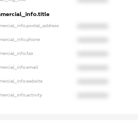
mercial_info.title
mercial_info.postal_address
XXXXXXXXXX
mercial_info.phone
XXXXXXXXXX
mercial_info.fax
XXXXXXXXXX
mercial_info.email
XXXXXXXXXX
mercial_info.website
XXXXXXXXXX
ercial_info.activity
XXXXXXXXXX
xampleText_1
exampleText_2
anonymousPerSearch2