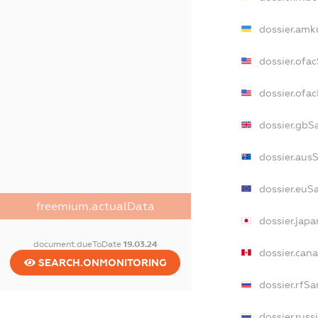
dossier.amk
dossier.ofa
dossier.of
dossier.gbS
dossier.aus
dossier.euS
freemium.actualData
dossier.jap
document.dueToDate
19.03.24
dossier.can
SEARCH.ONMONITORING
dossier.rfS
dossier.russ