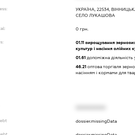
ess:
УКРАЇНА, 22534, ВІННИЦЬ
СЕЛО ЛУКАШОВА
al:
0 грн.
s:
01.11
вирощування зернових 
культур і насіння олійних 
01.61
допоміжна діяльність 
46.21
оптова торгівля зерн
насінням і кормами для тв
f
XXXXXXXXXX
Debt
dossier.missingData
Debt
dossier.missingData