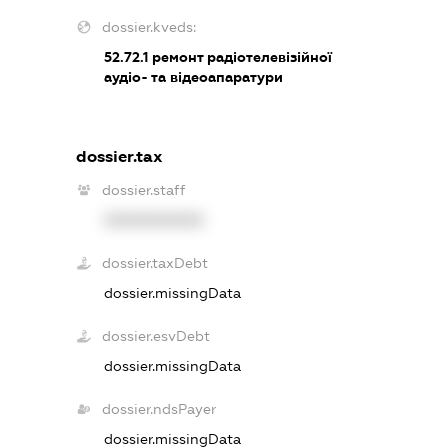
dossier.kveds:
52.72.1
ремонт радіотелевізійної
аудіо- та відеоапаратури
dossier.tax
dossier.staff
XXXXXXXXXX
dossier.taxDebt
dossier.missingData
dossier.esvDebt
dossier.missingData
dossier.ndsPayer
dossier.missingData