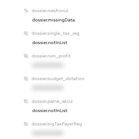
dossier.ndsAnnul
dossier.missingData
dossier.single_tax_reg
dossier.notInList
dossier.non_profit
XXXXXXXXXX
dossier.budget_dotation
XXXXXXXXXX
dossier.palne_akciz
dossier.notInList
dossier.bigTaxPayerReg
XXXXXXXXXX