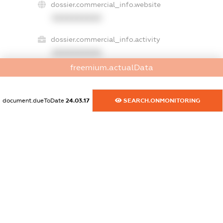
dossier.commercial_info.website
XXXXXXXXXX
dossier.commercial_info.activity
XXXXXXXXXX
freemium.actualData
freemium.exampleText_1
document.dueToDate
24.03.17
SEARCH.ONMONITORING
freemium.exampleText_2
freemium.anonymousPerSearch2
FREEMIUM.DETAILS
FREEMIUM.REGISTER