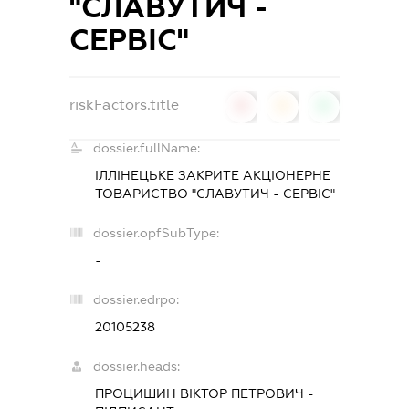
"СЛАВУТИЧ -
СЕРВІС"
riskFactors.title
0
0
0
dossier.fullName:
ІЛЛІНЕЦЬКЕ ЗАКРИТЕ АКЦІОНЕРНЕ
ТОВАРИСТВО "СЛАВУТИЧ - СЕРВІС"
dossier.opfSubType:
-
dossier.edrpo:
20105238
dossier.heads:
ПРОЦИШИН ВІКТОР ПЕТРОВИЧ
-